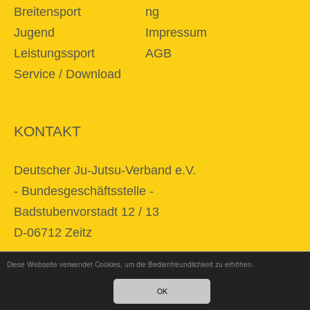
Breitensport
ng
Jugend
Impressum
Leistungssport
AGB
Service / Download
KONTAKT
Deutscher Ju-Jutsu-Verband e.V.
- Bundesgeschäftsstelle -
Badstubenvorstadt 12 / 13
D-06712 Zeitz
Diese Webseite verwendet Cookies, um die Bedienfreundlichkeit zu erhöhen.
E-Mail
info@djjv.de
OK
Fon + 49 34 41 / 22 86 87 0