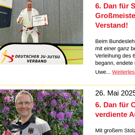
6. Dan für 
Großmeiste
Verstand!
Beim Bundeslehr
mit einer ganz 
Verleihung des 
begann, endete 
Uwe...
Weiterle
26. Mai 202
6. Dan für 
verdiente 
Mit großem Stol