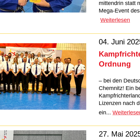
mittendrin statt
Mega-Event des 
Weiterlesen
04. Juni 202
Kampfricht
Ordnung
– bei den Deuts
Chemnitz! Ein b
Kampfrichterland
Lizenzen nach d
ein...
Weiterlese
27. Mai 202