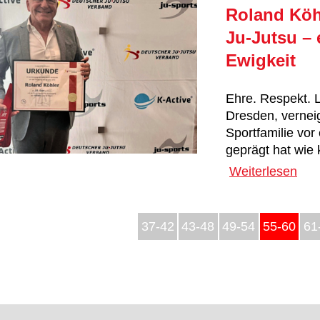
Roland Köhl
Ju-Jutsu – 
Ewigkeit
Ehre. Respekt. 
Dresden, vernei
Sportfamilie vor
geprägt hat wie 
Weiterlesen
37-42
43-48
49-54
55-60
61