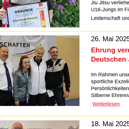
Jiu Jitsu verlie
U16-Jungs im Fi
Leidenschaft u
26. Mai 202
Ehrung verd
Deutschen 
Im Rahmen unser
sportliche Exzel
Persönlichkeite
Silberne Ehrenna
Weiterlesen
18. Mai 202