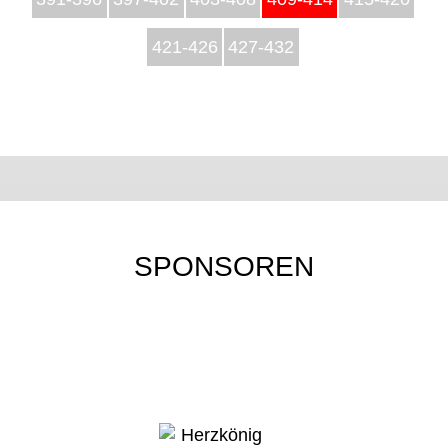
421-426
427-432
SPONSOREN