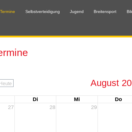
 Termine
Selbstverteidigung
Jugend
Breitensport
Bi
Termine
ine
DJJV
Jug
sport
Länder
Anm
August 2
Heute
Di
Mi
Do
27
28
29