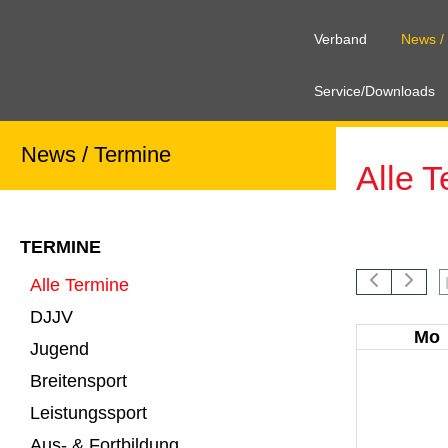
Verband
News /
Service/Downloads
News / Termine
Alle 
Alle Term
TERMINE
Leistungs
Alle Termine
DJJV
Mo
Jugend
Breitensport
Leistungssport
Aus- & Fortbildung