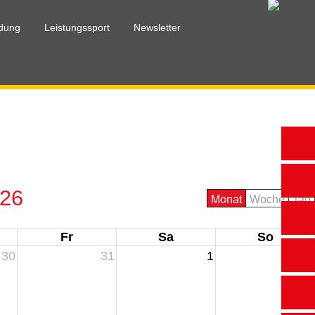
ldung
Leistungssport
Newsletter
end
Breitensport
eldung/Buchung
026
Monat
Woche
Tag
Fr
Sa
So
30
31
1
2