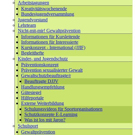
Arbeitstagungen
Kreativitätswochenende
Bundesjugendversammlung
Jugendvorstand
Lehrteam
Nicht-mit-mir! Gewaltprävention
Informationen für Kursleitende
Informationen für Interessierte
Kurskonzept - International (JJIF)
Begleithefte
Kinder- und Jugendschutz
Präventionskonzept
Prävention sexualisierter Gewalt
Gewaltschutzbeauftragte/r
Beauftragte DJJV
Handlungsempfehlung
Gütesiegel
Hilfeportale
Externe Weiterbildung
Schulungsvideos für Sportorganisationen
Schutzkonzepte E-Learning
Was ist los mit Jaron?
Schulsport
Gewaltprävention