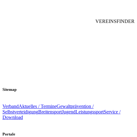
VEREINSFINDER
Sitemap
Verband
Aktuelles / Termine
Gewaltprävention /
Selbstverteidigung
Breitensport
Jugend
Leistungssport
Service /
Download
Portale