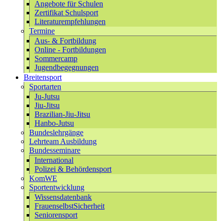
Angebote für Schulen
Zertifikat Schulsport
Literaturempfehlungen
Termine
Aus- & Fortbildung
Online - Fortbildungen
Sommercamp
Jugendbegegnungen
Breitensport
Sportarten
Ju-Jutsu
Jiu-Jitsu
Brazilian-Jiu-Jitsu
Hanbo-Jutsu
Bundeslehrgänge
Lehrteam Ausbildung
Bundesseminare
International
Polizei & Behördensport
KomWE
Sportentwicklung
Wissensdatenbank
FrauenselbstSicherheit
Seniorensport