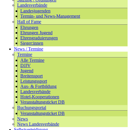
Landesverbände
Landesjugenden
Termin- und News-Management
Hall of Fame
Ehrungen
Ehrungen Jugend
Ehrengraduierungen
Sieger:innen
News / Termine
Termine
Alle Termine
DJJV
Jugend
Breitensport
Leistungssport
Aus- & Fortbildung
Landesverbände
Hotel-Kooperationen
Veranstaltungsticket DB
Buchungsportal
Veranstaltungsticket DB
News
News Landesverbände
Selbstverteidigung