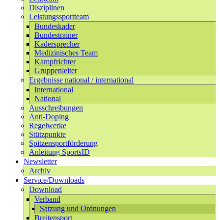
Disziplinen
Leistungssportteam
Bundeskader
Bundestrainer
Kadersprecher
Medizinisches Team
Kampfrichter
Gruppenleiter
Ergebnisse national / international
International
National
Ausschreibungen
Anti-Doping
Regelwerke
Stützpunkte
Spitzensportförderung
Anleitung SportsID
Newsletter
Archiv
Service/Downloads
Download
Verband
Satzung und Ordnungen
Breitensport