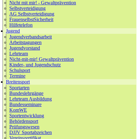
Nicht mit mir! - Gewaltprävention
Selbstverteidigung
AG Selbstverteidigung
FrauenselbstSicherheit
Hilfetelefon
Jugend
Jugendverbandsarbeit
Arbeitstagungen
Jugendvorstand
Lehrteam
Nicht-mit-mir! Gewaltprävention
Kinder- und Jugendschutz
Schulsport
Termine
Breitensport
Sportarten
Bundeslehrgänge
Lehrteam Ausbildung
Bundesseminare
KomWE
Sportentwicklung
Behördensport
Prüfungswesen
DJJV Sportabzeichen
Vereinszertifikat