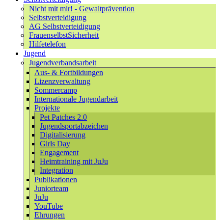
Nicht mit mir! - Gewaltprävention
Selbstverteidigung
AG Selbstverteidigung
FrauenselbstSicherheit
Hilfetelefon
Jugend
Jugendverbandsarbeit
Aus- & Fortbildungen
Lizenzverwaltung
Sommercamp
Internationale Jugendarbeit
Projekte
Pet Patches 2.0
Jugendsportabzeichen
Digitalisierung
Girls Day
Engagement
Heimtraining mit JuJu
Integration
Publikationen
Juniorteam
JuJu
YouTube
Ehrungen