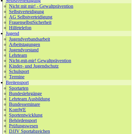
Selbstverteidigung
Nicht mit mir! - Gewaltprävention
Selbstverteidigung
AG Selbstverteidigung
FrauenselbstSicherheit
Hilfetelefon
Jugend
Jugendverbandsarbeit
Arbeitstagungen
Jugendvorstand
Lehrteam
Nicht-mit-mir! Gewaltprävention
Kinder- und Jugendschutz
Schulsport
Termine
Breitensport
Sportarten
Bundeslehrgänge
Lehrteam Ausbildung
Bundesseminare
KomWE
Sportentwicklung
Behördensport
Prüfungswesen
DJJV Sportabzeichen