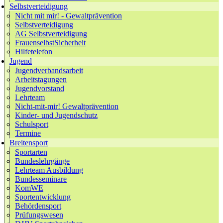
Selbstverteidigung
Nicht mit mir! - Gewaltprävention
Selbstverteidigung
AG Selbstverteidigung
FrauenselbstSicherheit
Hilfetelefon
Jugend
Jugendverbandsarbeit
Arbeitstagungen
Jugendvorstand
Lehrteam
Nicht-mit-mir! Gewaltprävention
Kinder- und Jugendschutz
Schulsport
Termine
Breitensport
Sportarten
Bundeslehrgänge
Lehrteam Ausbildung
Bundesseminare
KomWE
Sportentwicklung
Behördensport
Prüfungswesen