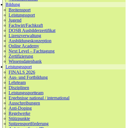
Bildung
Breitensport
Leistungssport
Jugend
Fachwirt/Fachkraft
DOSB Ausbilderzertifikat
Lizenzverwaltung
Ausbildungskonzeption
Online Academy
Next Level – Fachtagung
Zertifizierung
Wissensdatenbank
Leistungssport
FINALS 2026
Aus- und Fortbildung
Lehrteam
Disziplinen
Leistungssportteam
Ergebnisse national / international
Ausschreibungen
Anti-Doping
Regelwerke
Stützpunkte
Spitzensportförderung