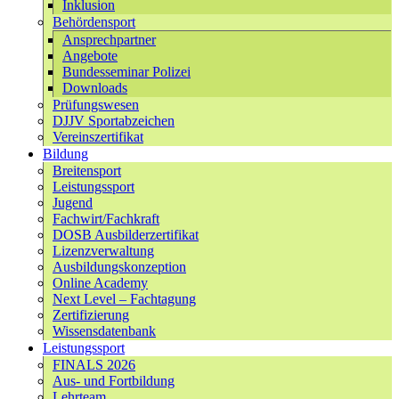
Inklusion
Behördensport
Ansprechpartner
Angebote
Bundesseminar Polizei
Downloads
Prüfungswesen
DJJV Sportabzeichen
Vereinszertifikat
Bildung
Breitensport
Leistungssport
Jugend
Fachwirt/Fachkraft
DOSB Ausbilderzertifikat
Lizenzverwaltung
Ausbildungskonzeption
Online Academy
Next Level – Fachtagung
Zertifizierung
Wissensdatenbank
Leistungssport
FINALS 2026
Aus- und Fortbildung
Lehrteam