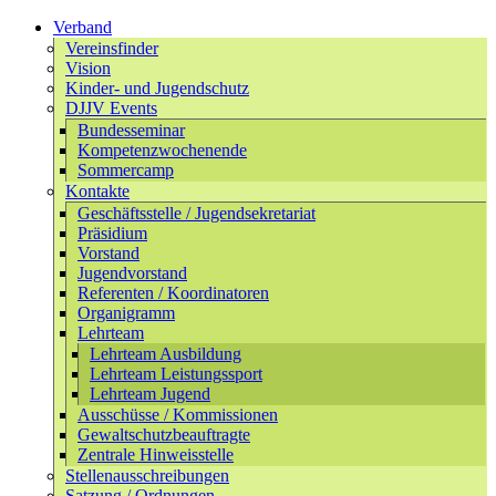
Verband
Vereinsfinder
Vision
Kinder- und Jugendschutz
DJJV Events
Bundesseminar
Kompetenzwochenende
Sommercamp
Kontakte
Geschäftsstelle / Jugendsekretariat
Präsidium
Vorstand
Jugendvorstand
Referenten / Koordinatoren
Organigramm
Lehrteam
Lehrteam Ausbildung
Lehrteam Leistungssport
Lehrteam Jugend
Ausschüsse / Kommissionen
Gewaltschutzbeauftragte
Zentrale Hinweisstelle
Stellenausschreibungen
Satzung / Ordnungen