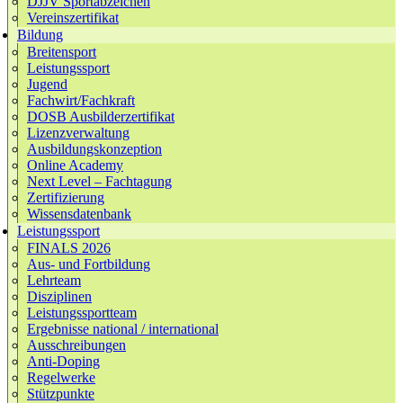
DJJV Sportabzeichen
Vereinszertifikat
Bildung
Breitensport
Leistungssport
Jugend
Fachwirt/Fachkraft
DOSB Ausbilderzertifikat
Lizenzverwaltung
Ausbildungskonzeption
Online Academy
Next Level – Fachtagung
Zertifizierung
Wissensdatenbank
Leistungssport
FINALS 2026
Aus- und Fortbildung
Lehrteam
Disziplinen
Leistungssportteam
Ergebnisse national / international
Ausschreibungen
Anti-Doping
Regelwerke
Stützpunkte