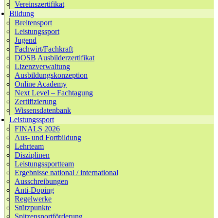
Vereinszertifikat
Bildung
Breitensport
Leistungssport
Jugend
Fachwirt/Fachkraft
DOSB Ausbilderzertifikat
Lizenzverwaltung
Ausbildungskonzeption
Online Academy
Next Level – Fachtagung
Zertifizierung
Wissensdatenbank
Leistungssport
FINALS 2026
Aus- und Fortbildung
Lehrteam
Disziplinen
Leistungssportteam
Ergebnisse national / international
Ausschreibungen
Anti-Doping
Regelwerke
Stützpunkte
Spitzensportförderung