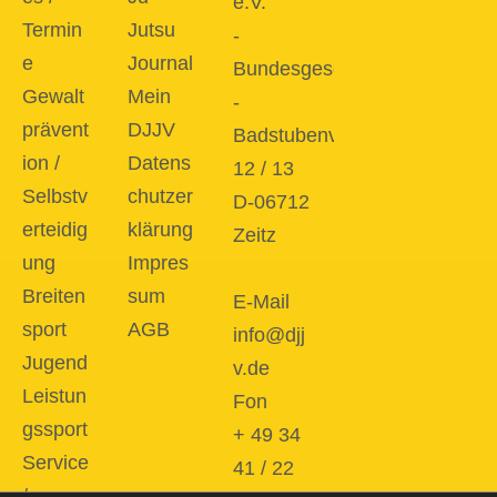
e.V.
Termin
Jutsu
-
e
Journal
Bundesgeschäftsstelle
Gewalt
Mein
-
prävent
DJJV
Badstubenvorstadt
ion /
Datens
12 / 13
Selbstv
chutzer
D-06712
erteidig
klärung
Zeitz
ung
Impres
Breiten
sum
E-Mail
sport
AGB
info@djj
Jugend
v.de
Leistun
Fon
gssport
+ 49 34
Service
41 / 22
/