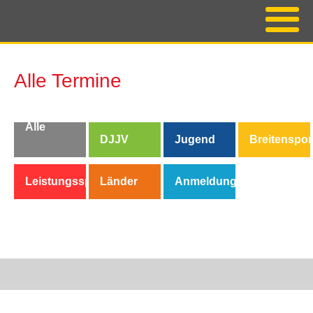
Alle Termine
Alle
DJJV
Jugend
Breitenspor
Termine
Leistungssport
Länder
Anmeldung/Buchung