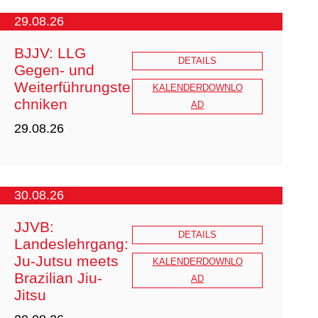
29.08.26
BJJV: LLG
DETAILS
Gegen- und
Weiterführungste
Ausschreibung_Online_FB_Gewaltsc
KALENDERDOWNLO
chniken
Leitung
hutzbeauftragter_2026_ZOOM_I.pdf
AD
29.08.26
Anmeldung:
30.08.26
lehrreferent@shjjv.de
JJVB:
Weiterführungs-
DETAILS
Voraussetzung:
Landeslehrgang:
undGegentechniken von Hebeln
Ju-Jutsu meets
und Würfen
KALENDERDOWNLO
Trainerassistentenschein oder
Brazilian Jiu-
AD
vergleichbare Ausbildung
Jitsu
Ju-Jutsu / Jiu-Jitsu: 2. Kyu