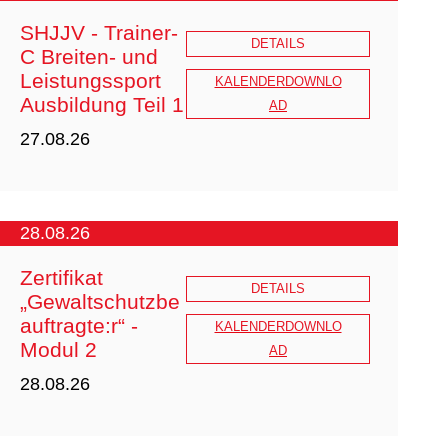
SHJJV - Trainer-
DETAILS
C Breiten- und
Leistungssport
KALENDERDOWNLO
Ausbildung Teil 1
JuJu_Academy_NiMi_2026_Teil1
AD
JJSN 28.-30.08.2026.pdf
27.08.26
28.08.26
Zertifikat
DETAILS
„Gewaltschutzbe
auftragte:r“ -
KALENDERDOWNLO
Modul 2
Zeit:
AD
28.08.26