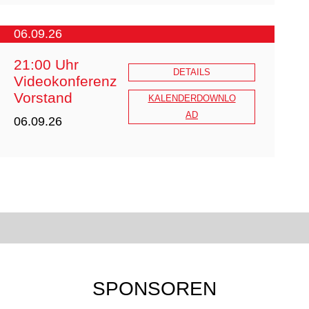
06.09.26
21:00 Uhr
DETAILS
20260407_BB_28-
Videokonferenz
26_Ausschreibung.pdf
Vorstand
KALENDERDOWNLO
AD
06.09.26
SPONSOREN