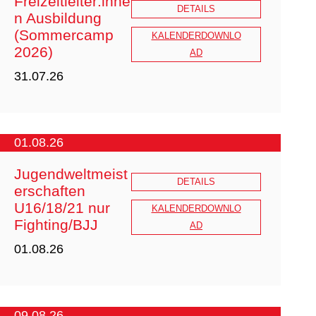
Freizeitleiter:inne
DETAILS
n Ausbildung
(Sommercamp
KALENDERDOWNLO
2026)
AD
31.07.26
01.08.26
Jugendweltmeist
DETAILS
erschaften
U16/18/21 nur
KALENDERDOWNLO
Fighting/BJJ
AD
Ausschreibung_FZL_2026_Norderne
01.08.26
y_1.pdf
09.08.26