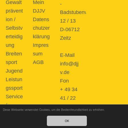
Gewalt
Mein
-
prävent
DJJV
Badstubenvorstadt
ion /
Datens
12 / 13
Selbstv
chutzer
D-06712
erteidig
klärung
Zeitz
ung
Impres
Breiten
sum
E-Mail
sport
AGB
info@djj
Jugend
v.de
Leistun
Fon
gssport
+ 49 34
Service
41 / 22
/
86 87 0
Diese Webseite verwendet Cookies, um die Bedienfreundlichkeit zu erhöhen.
Downlo
OK
ad