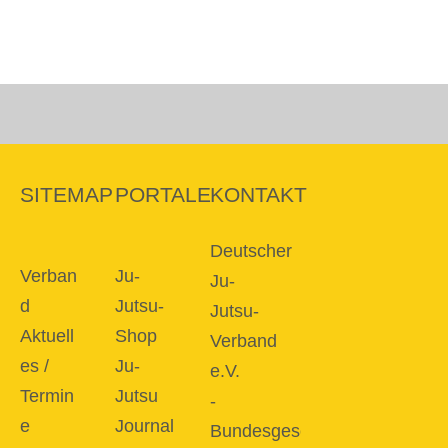
SITEMAP
PORTALE
KONTAKT
Deutscher
Verban
Ju-
Ju-
d
Jutsu-
Jutsu-
Aktuell
Shop
Verband
es /
Ju-
e.V.
Termin
Jutsu
-
e
Journal
Bundesgeschäftsstelle