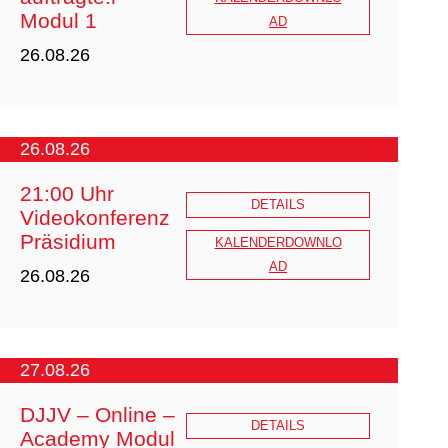
Modul 1
AD
20260203 Ausschreibung
26.08.26
Fachwirt_KF-SV_DJJV_2026.pdf
26.08.26
21:00 Uhr
DETAILS
Videokonferenz
Präsidium
Ausschreibung_Online_FB_Gewaltsc
KALENDERDOWNLO
hutzbeauftragter_2026_ZOOM_I.pdf
AD
26.08.26
27.08.26
DJJV – Online –
DETAILS
Academy Modul