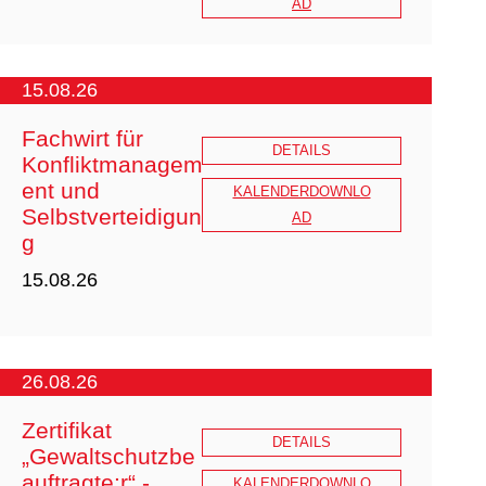
AD
2026-NiMi-
T2_Ausschreibung_NJJV.pdf
15.08.26
Fachwirt für
DETAILS
Konfliktmanagem
ent und
KALENDERDOWNLO
Selbstverteidigun
AD
g
15.08.26
26.08.26
Zertifikat
DETAILS
„Gewaltschutzbe
auftragte:r“ -
KALENDERDOWNLO