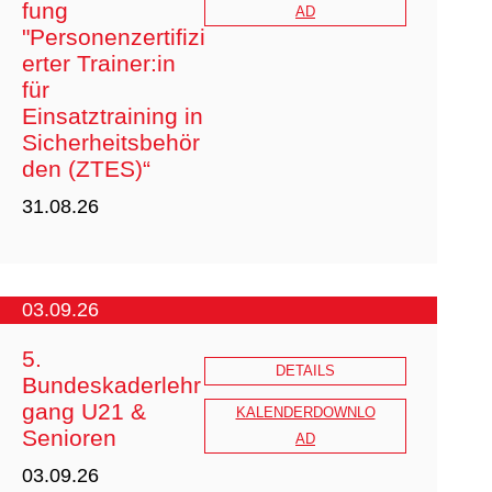
fung
hutzbeauftragter_2026_ZOOM_I.pdf
AD
"Personenzertifizi
erter Trainer:in
für
Trainer C BS.pdf
Einsatztraining in
Befürwortung des Vereins.docx
Sicherheitsbehör
Meldebogen Trainer C.xlsx
den (ZTES)“
31.08.26
03.09.26
5.
DETAILS
Bundeskaderlehr
gang U21 &
20260618_Ausschreibung_DJJV_TE
KALENDERDOWNLO
Senioren
S_WIFI_Zertifizierung_neu.pdf
AD
03.09.26