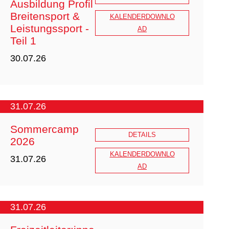
Ausbildung Profil
Breitensport &
KALENDERDOWNLO
Leistungssport -
AD
Teil 1
30.07.26
31.07.26
Sommercamp
DETAILS
2026
KALENDERDOWNLO
31.07.26
AD
Ausschreibung_DJJV_Trainer_A_Au
sbildungen_BS_LS_2026_komplett.p
31.07.26
df