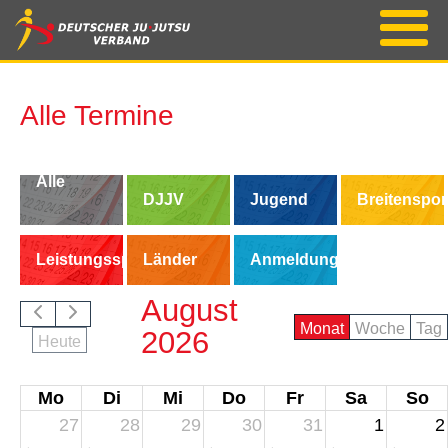
Alle Termine
Alle
DJJV
Jugend
Breitenspor
Termine
Leistungssport
Länder
Anmeldung/Buchung
August
Monat
Woche
Tag
2026
Heute
Mo
Di
Mi
Do
Fr
Sa
So
27
28
29
30
31
1
2