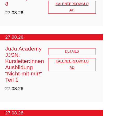
8
KALENDERDOWNLO
AD
27.08.26
https://drive.google.com/file/d/1Vnow
27.08.26
0Kz3zuovLFc2WfICpEs15vgJb3Y3/vi
JuJu Academy
ew?usp=sharing
DETAILS
JJSN:
Kursleiter:innen
KALENDERDOWNLO
Ausbildung
AD
"Nicht-mit-mir!"
Teil 1
27.08.26
27.08.26