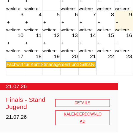
+
+
+
+
+
+
weitere
weitere
weitere
weitere
weitere
weitere
3
4
5
6
7
8
9
4
2
1
3
4
4
+
+
+
+
+
+
+
weitere
weitere
weitere
weitere
weitere
weitere
weitere
10
11
12
13
14
15
16
4
4
3
3
3
3
2
+
+
+
+
+
+
+
weitere
weitere
weitere
weitere
weitere
weitere
weitere
17
18
19
20
21
22
23
2
2
1
1
3
4
2
Fachwirt für Konfliktmanagement und Selbstverteidigung
24
25
26
27
28
29
30
+
+
+
+
+
21.07.26
weitere
weitere
weitere
weitere
weitere
31
1
2
3
4
5
6
Finals - Stand
2
4
3
3
3
DETAILS
+
+
+
+
+
Jugend
weitere
weitere
weitere
weitere
weitere
KALENDERDOWNLO
21.07.26
2
1
1
3
2
AD