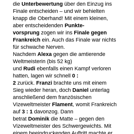
die
Unterbewertung
über den Einzug ins
Finale entscheiden – und wir behielten
knapp die Oberhand! Mit einem kleinen,
aber entscheidenden
Punkte­
vorsprung
zogen wir ins
Finale gegen
Frankreich
ein. Auch das Finale war nichts
für schwache Nerven.
Nachdem
Alexa
gegen die amtierende
Weltmeisterin (bis 52 kg)
und
Rudi
ebenfalls einen Kampf verloren
hatten, lagen wir schnell
0 :
2
zurück.
Franzi
brachte uns mit einem
Sieg wieder heran, doch
Daniel
unterlag
anschließend dem französischen
Vizeweltmeister
Flament
, womit Frankreich
auf
3 : 1
davonzog. Dann
betrat
Dominik
die Matte – gegen den
Vizeweltmeister des Schwergewichts. Mit
einem beeindruckenden Auftritt machte er