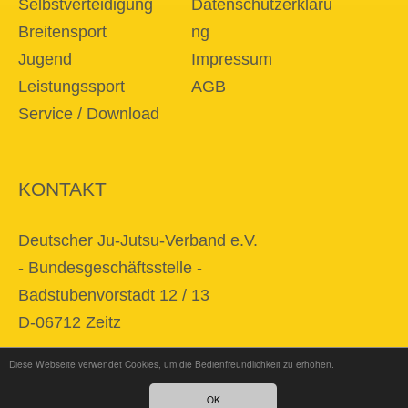
Selbstverteidigung
Datenschutzerkläru
Breitensport
ng
Jugend
Impressum
Leistungssport
AGB
Service / Download
KONTAKT
Deutscher Ju-Jutsu-Verband e.V.
- Bundesgeschäftsstelle -
Badstubenvorstadt 12 / 13
D-06712 Zeitz
Diese Webseite verwendet Cookies, um die Bedienfreundlichkeit zu erhöhen.
E-Mail
info@djjv.de
OK
Fon + 49 34 41 / 22 86 87 0