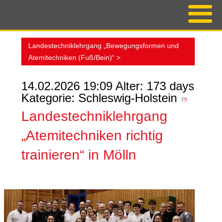
Landestechniklehrgang „Bewegungsformen und
Atemitechniken (Fuß/Bein)“ >
14.02.2026 19:09 Alter: 173 days
Kategorie: Schleswig-Holstein
Landestechniklehrgang
„Atemitechniken richtig
trainieren“ in Mölln