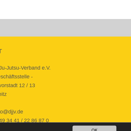
T
Ju-Jutsu-Verband e.V.
chäftsstelle -
orstadt 12 / 13
itz
fo@djjv.de
34 41 / 22 86 87 0
OK