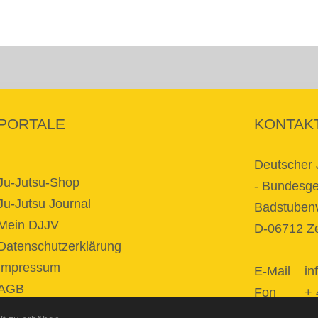
PORTALE
KONTAK
Deutscher 
Ju-Jutsu-Shop
- Bundesges
Ju-Jutsu Journal
Badstubenv
Mein DJJV
D-06712 Ze
Datenschutzerklärung
Impressum
E-Mail
in
AGB
Fon + 49 