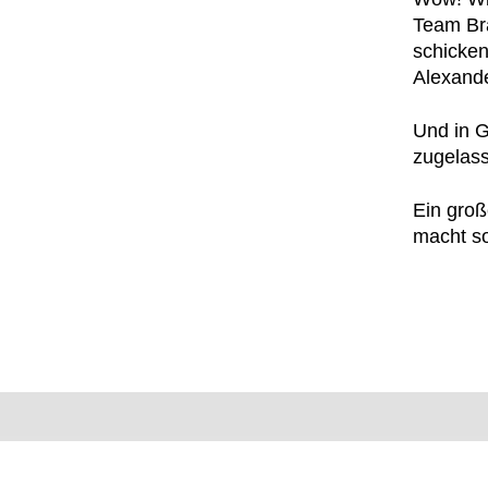
Team Bra
schicken
Alexande
Und in G
zugelass
Ein groß
macht so