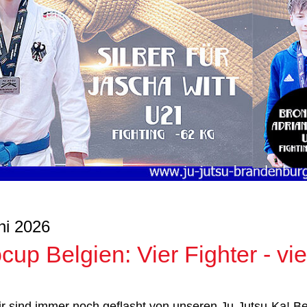
ni 2026
cup Belgien: Vier Fighter - vie
 sind immer noch geflasht von unseren Ju-Jutsu-Ka! Bei