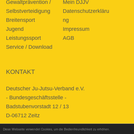
Gewaltprävention /
Mein DJJV
Selbstverteidigung
Datenschutzerkläru
Breitensport
ng
Jugend
Impressum
Leistungssport
AGB
Service / Download
KONTAKT
Deutscher Ju-Jutsu-Verband e.V.
- Bundesgeschäftsstelle -
Badstubenvorstadt 12 / 13
D-06712 Zeitz
Diese Webseite verwendet Cookies, um die Bedienfreundlichkeit zu erhöhen.
E-Mail
info@djjv.de