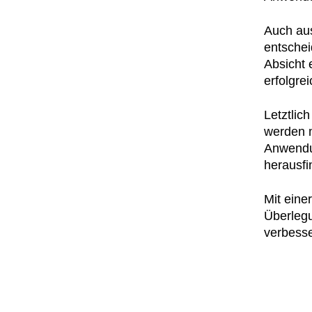
Auch aus
entschei
Absicht 
erfolgre
Letztlic
werden m
Anwendun
herausfi
Mit eine
Überlegu
verbesse