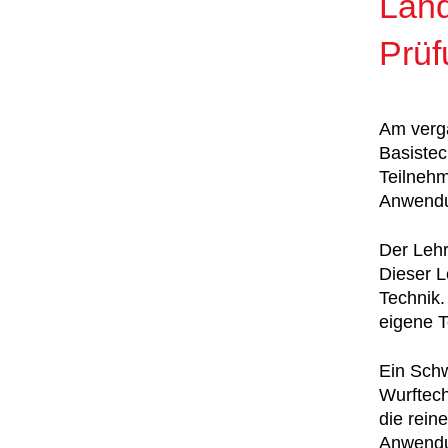
Land
Prüf
Am verg
Basistec
Teilnehm
Anwendu
Der Lehr
Dieser L
Technik.
eigene T
Ein Sch
Wurftech
die rein
Anwendu