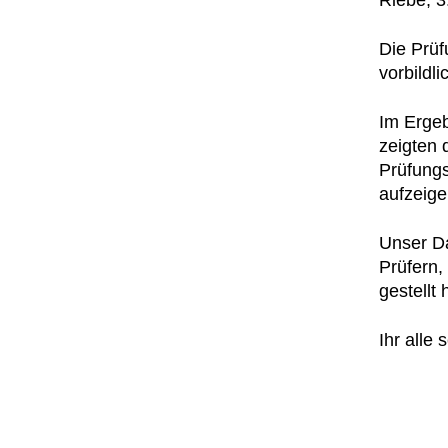
Riebe, 3
Die Prüf
vorbildl
Im Ergeb
zeigten 
Prüfungs
aufzeige
Unser Da
Prüfern,
gestellt
Ihr alle 