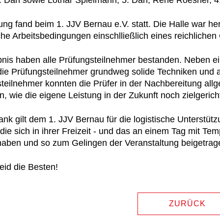
. Dan sowie Lothar Spielmann, 5. Dan, René Roesner, 4,
ung fand beim 1. JJV Bernau e.V. statt. Die Halle war he
iche Arbeitsbedingungen einschlließlich eines reichliche
nis haben alle Prüfungsteilnehmer bestanden. Neben e
die Prüfungsteilnehmer grundweg solide Techniken und 
teilnehmer konnten die Prüfer in der Nachbereitung all
n, wie die eigene Leistung in der Zukunft noch zielgeric
nk gilt dem 1. JJV Bernau für die logistische Unterstüt
 die sich in ihrer Freizeit - und das an einem Tag mit Te
 haben und so zum Gelingen der Veranstaltung beigetra
seid die Besten!
ZURÜCK