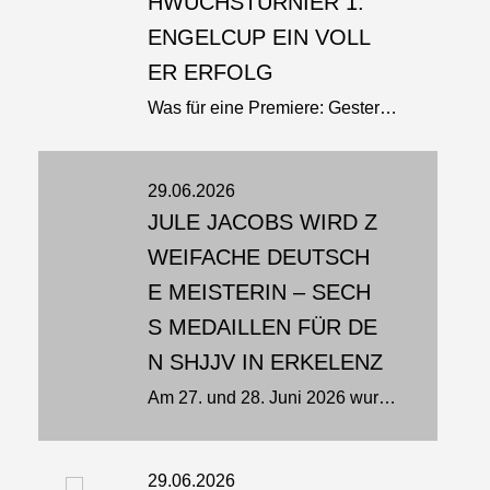
HWUCHSTURNIER 1.
ENGELCUP EIN VOLL
ER ERFOLG
Was für eine Premiere: Gestern fand zum ersten Mal ein Nachwuchsturnier in Brandenburg an der Havel statt - und es war ein voller Erfolg. Knapp 80 Ju-Jutsu-Ka aus insgesamt acht Vereinen gingen beim 1. Engelcup auf die Matte -...
29.06.2026
JULE JACOBS WIRD Z
WEIFACHE DEUTSCH
E MEISTERIN – SECH
S MEDAILLEN FÜR DE
N SHJJV IN ERKELENZ
Am 27. und 28. Juni 2026 wurden in der Karl-Fischer-Sporthalle in Erkelenz die Deutschen Meisterschaften der U21 und Erwachsenen ausgetragen. In den Disziplinen Fighting, Duo, Show, Brazilian Jiu-Jitsu (BJJ) und Para Jiu-Jitsu...
29.06.2026