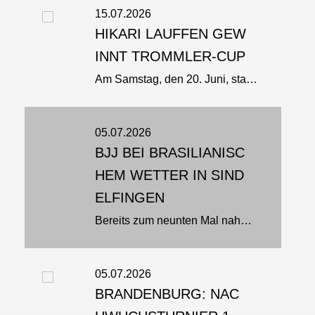
15.07.2026
HIKARI LAUFFEN GEW
INNT TROMMLER-CUP
Am Samstag, den 20. Juni, starteten die Ju-Jutsuka des Budo-Club Hikari e. V. Lauffen in den Disziplinen BJJ und Fighting beim Philippsburg Trommler-Cup. Das Event ist mit über 300 Teilnehmern aus 26 Vereinen das größte...
05.07.2026
BJJ BEI BRASILIANISC
HEM WETTER IN SIND
ELFINGEN
Bereits zum neunten Mal nahm Peter Schira aus Köln den langen Weg nach Sindelfingen auf sich, um sein umfangreiches Wissen im Brazilian Jiu-Jitsu an zahlreiche interessierte Teilnehmerinnen und Teilnehmer weiterzugeben. Gemeinsam...
05.07.2026
BRANDENBURG: NAC