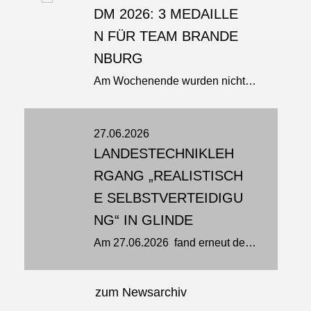
DM 2026: 3 MEDAILLE
N FÜR TEAM BRANDE
NBURG
Am Wochenende wurden nicht nur Hitzerekorde gebrochen: bei den Deutschen Meisterschaften in Erkelenz ging es auch um Titel und Medaillen. Und unser Team Brandenburg brachte gleich drei Titel nach Hause Neuer Deutscher Meister...
27.06.2026
LANDESTECHNIKLEH
RGANG „REALISTISCH
E SELBSTVERTEIDIGU
NG“ IN GLINDE
Am 27.06.2026 fand erneut der jährliche Selbstverteidigungslehrgang der Jiu‑Jitsu‑Sparte des TSV Glinde statt. Mehr als 20 Sportlerinnen und Sportler aus Schleswig‑Holstein, Hamburg und Niedersachsen trafen sich am...
zum Newsarchiv