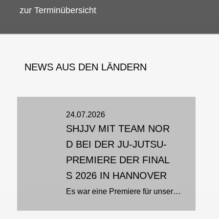
zur Terminübersicht
NEWS AUS DEN LÄNDERN
24.07.2026
SHJJV MIT TEAM NOR
D BEI DER JU-JUTSU-
PREMIERE DER FINAL
S 2026 IN HANNOVER
Es war eine Premiere für unseren Sport: Zum ersten Mal stand Ju-Jutsu bei den Finals 2026 in der Swiss Life Hall in Hannover im Rampenlicht. Team Nord setzte sich dabei aus Athletinnen und Athleten aus Schleswig-Holstein, Hamburg...