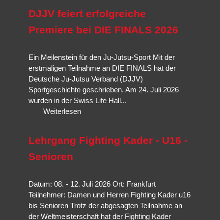
Selbstverteidigungssituation ausgelegt,
Veranstaltungen und unsere Nationalmannschaft.
Jiu-Jitsu
ist traditionelle
mögliche Opfer sexualisierter Gewalt; Kinder und Jugendliche;
DJJV feiert erfolgreiche
Selbstverteidigung,
Brazilian Jiu-Jitsu
ist eine Abwandlung und
Mehr erfahren…
Körperlich unterlegene Personen.
Weiterentwicklung mit Schwerpunkt Bodenkampf und
Hanbo-
Premiere bei DIE FINALS 2026
Mehr erfahren…
Jutsu
die der Techniken des Stockkampfes.
Mehr erfahren…
Ein Meilenstein für den Ju-Jutsu-Sport Mit der
Mehr erfahren…
erstmaligen Teilnahme an DIE FINALS hat der
Deutsche Ju-Jutsu Verband (DJJV)
Sportgeschichte geschrieben. Am 24. Juli 2026
wurden in der Swiss Life Hall...
Weiterlesen
Lehrgang Fighting Kader - U16 -
Senioren
Datum: 08. - 12. Juli 2026 Ort: Frankfurt
Teilnehmer: Damen und Herren Fighting Kader u16
bis Senioren Trotz der abgesagten Teilnahme an
der Weltmeisterschaft hat der Fighting Kader