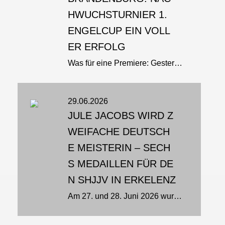
HWUCHSTURNIER 1.
ENGELCUP EIN VOLL
ER ERFOLG
Was für eine Premiere: Gestern fand zum ersten Mal ein Nachwuchsturnier in Brandenburg an der Havel statt - und es war ein voller Erfolg. Knapp 80 Ju-Jutsu-Ka aus insgesamt acht Vereinen gingen beim 1. Engelcup auf die Matte -...
29.06.2026
JULE JACOBS WIRD Z
WEIFACHE DEUTSCH
E MEISTERIN – SECH
S MEDAILLEN FÜR DE
N SHJJV IN ERKELENZ
Am 27. und 28. Juni 2026 wurden in der Karl-Fischer-Sporthalle in Erkelenz die Deutschen Meisterschaften der U21 und Erwachsenen ausgetragen. In den Disziplinen Fighting, Duo, Show, Brazilian Jiu-Jitsu (BJJ) und Para Jiu-Jitsu...