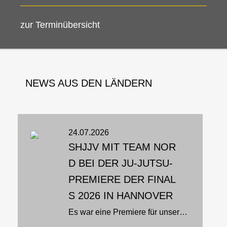
zur Terminübersicht
NEWS AUS DEN LÄNDERN
24.07.2026
SHJJV MIT TEAM NOR
D BEI DER JU-JUTSU-
PREMIERE DER FINAL
S 2026 IN HANNOVER
Es war eine Premiere für unseren Sport: Zum ersten Mal stand Ju-Jutsu bei den Finals 2026 in der Swiss Life Hall in Hannover im Rampenlicht. Team Nord setzte sich dabei aus Athletinnen und Athleten aus Schleswig-Holstein, Hamburg...