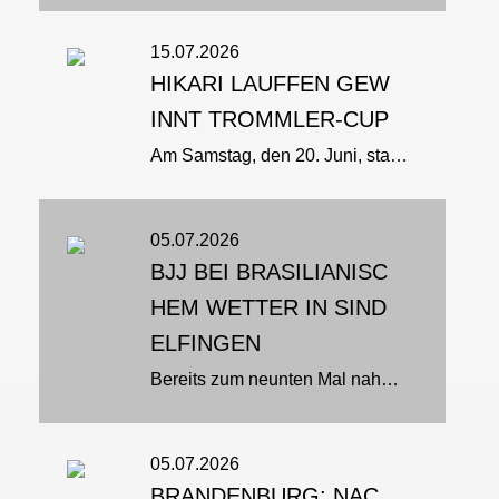
15.07.2026
HIKARI LAUFFEN GEW
INNT TROMMLER-CUP
Am Samstag, den 20. Juni, starteten die Ju-Jutsuka des Budo-Club Hikari e. V. Lauffen in den Disziplinen BJJ und Fighting beim Philippsburg Trommler-Cup. Das Event ist mit über 300 Teilnehmern aus 26 Vereinen das größte...
05.07.2026
BJJ BEI BRASILIANISC
HEM WETTER IN SIND
ELFINGEN
Bereits zum neunten Mal nahm Peter Schira aus Köln den langen Weg nach Sindelfingen auf sich, um sein umfangreiches Wissen im Brazilian Jiu-Jitsu an zahlreiche interessierte Teilnehmerinnen und Teilnehmer weiterzugeben. Gemeinsam...
05.07.2026
BRANDENBURG: NAC