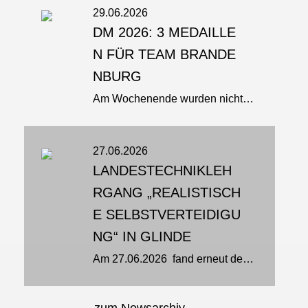
29.06.2026
DM 2026: 3 MEDAILLE
N FÜR TEAM BRANDE
NBURG
Am Wochenende wurden nicht nur Hitzerekorde gebrochen: bei den Deutschen Meisterschaften in Erkelenz ging es auch um Titel und Medaillen. Und unser Team Brandenburg brachte gleich drei Titel nach Hause Neuer Deutscher Meister...
27.06.2026
LANDESTECHNIKLEH
RGANG „REALISTISCH
E SELBSTVERTEIDIGU
NG“ IN GLINDE
Am 27.06.2026 fand erneut der jährliche Selbstverteidigungslehrgang der Jiu‑Jitsu‑Sparte des TSV Glinde statt. Mehr als 20 Sportlerinnen und Sportler aus Schleswig‑Holstein, Hamburg und Niedersachsen trafen sich am...