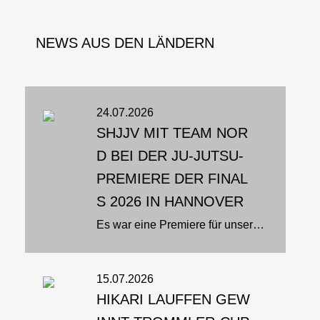
NEWS AUS DEN LÄNDERN
24.07.2026
SHJJV MIT TEAM NOR
D BEI DER JU-JUTSU-
PREMIERE DER FINAL
S 2026 IN HANNOVER
Es war eine Premiere für unseren Sport: Zum ersten Mal stand Ju-Jutsu bei den Finals 2026 in der Swiss Life Hall in Hannover im Rampenlicht. Team Nord setzte sich dabei aus Athletinnen und Athleten aus Schleswig-Holstein, Hamburg...
15.07.2026
HIKARI LAUFFEN GEW