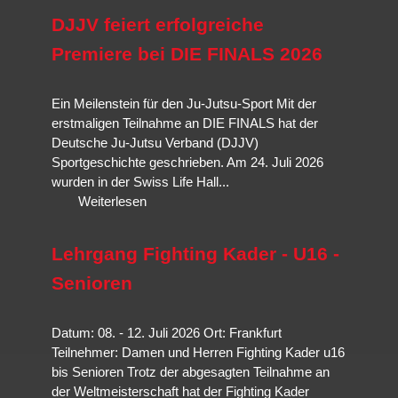
Selbstverteidigungssituation ausgelegt,
Veranstaltungen und unsere Nationalmannschaft.
Jiu-Jitsu
ist traditionelle
mögliche Opfer sexualisierter Gewalt; Kinder und Jugendliche;
DJJV feiert erfolgreiche
Selbstverteidigung,
Brazilian Jiu-Jitsu
ist eine Abwandlung und
Mehr erfahren…
Körperlich unterlegene Personen.
Weiterentwicklung mit Schwerpunkt Bodenkampf und
Hanbo-
Premiere bei DIE FINALS 2026
Mehr erfahren…
Jutsu
die der Techniken des Stockkampfes.
Mehr erfahren…
Ein Meilenstein für den Ju-Jutsu-Sport Mit der
Mehr erfahren…
erstmaligen Teilnahme an DIE FINALS hat der
Deutsche Ju-Jutsu Verband (DJJV)
Sportgeschichte geschrieben. Am 24. Juli 2026
wurden in der Swiss Life Hall...
Weiterlesen
Lehrgang Fighting Kader - U16 -
Senioren
Datum: 08. - 12. Juli 2026 Ort: Frankfurt
Teilnehmer: Damen und Herren Fighting Kader u16
bis Senioren Trotz der abgesagten Teilnahme an
der Weltmeisterschaft hat der Fighting Kader