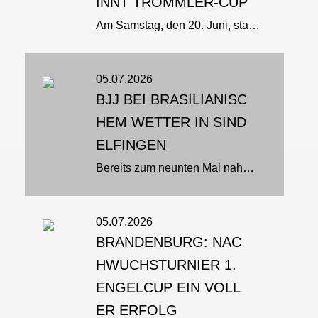
INNT TROMMLER-CUP
Am Samstag, den 20. Juni, starteten die Ju-Jutsuka des Budo-Club Hikari e. V. Lauffen in den Disziplinen BJJ und Fighting beim Philippsburg Trommler-Cup. Das Event ist mit über 300 Teilnehmern aus 26 Vereinen das größte...
05.07.2026
BJJ BEI BRASILIANISC
HEM WETTER IN SIND
ELFINGEN
Bereits zum neunten Mal nahm Peter Schira aus Köln den langen Weg nach Sindelfingen auf sich, um sein umfangreiches Wissen im Brazilian Jiu-Jitsu an zahlreiche interessierte Teilnehmerinnen und Teilnehmer weiterzugeben. Gemeinsam...
05.07.2026
BRANDENBURG: NAC
HWUCHSTURNIER 1.
ENGELCUP EIN VOLL
ER ERFOLG