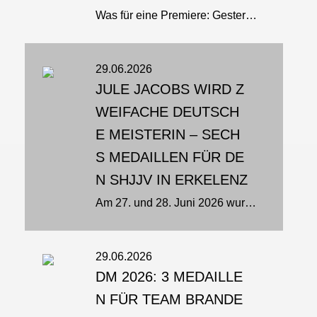
Was für eine Premiere: Gestern fand zum ersten Mal ein Nachwuchsturnier in Brandenburg an der Havel statt - und es war ein voller Erfolg. Knapp 80 Ju-Jutsu-Ka aus insgesamt acht Vereinen gingen beim 1. Engelcup auf die Matte -...
29.06.2026
JULE JACOBS WIRD Z
WEIFACHE DEUTSCH
E MEISTERIN – SECH
S MEDAILLEN FÜR DE
N SHJJV IN ERKELENZ
Am 27. und 28. Juni 2026 wurden in der Karl-Fischer-Sporthalle in Erkelenz die Deutschen Meisterschaften der U21 und Erwachsenen ausgetragen. In den Disziplinen Fighting, Duo, Show, Brazilian Jiu-Jitsu (BJJ) und Para Jiu-Jitsu...
29.06.2026
DM 2026: 3 MEDAILLE
N FÜR TEAM BRANDE