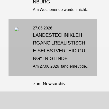
NBURG
Am Wochenende wurden nicht nur Hitzerekorde gebrochen: bei den Deutschen Meisterschaften in Erkelenz ging es auch um Titel und Medaillen. Und unser Team Brandenburg brachte gleich drei Titel nach Hause Neuer Deutscher Meister...
27.06.2026
LANDESTECHNIKLEH
RGANG „REALISTISCH
E SELBSTVERTEIDIGU
NG“ IN GLINDE
Am 27.06.2026 fand erneut der jährliche Selbstverteidigungslehrgang der Jiu‑Jitsu‑Sparte des TSV Glinde statt. Mehr als 20 Sportlerinnen und Sportler aus Schleswig‑Holstein, Hamburg und Niedersachsen trafen sich am...
zum Newsarchiv
JU-JUTSU-SHOP
JU-JUTSU-JOURNAL