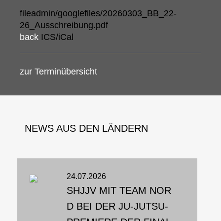
fileadmin/googlefiles/20260303_BB_22-
26_Ausschreibung.pdf
back
ICS/iCal
zur Terminübersicht
NEWS AUS DEN LÄNDERN
24.07.2026
SHJJV MIT TEAM NOR
D BEI DER JU-JUTSU-