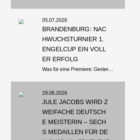
05.07.2026
BRANDENBURG: NAC
HWUCHSTURNIER 1.
ENGELCUP EIN VOLL
ER ERFOLG
Was für eine Premiere: Gestern fand zum ersten Mal ein Nachwuchsturnier in Brandenburg an der Havel statt - und es war ein voller Erfolg. Knapp 80 Ju-Jutsu-Ka aus insgesamt acht Vereinen gingen beim 1. Engelcup auf die Matte -...
29.06.2026
JULE JACOBS WIRD Z
WEIFACHE DEUTSCH
E MEISTERIN – SECH
S MEDAILLEN FÜR DE