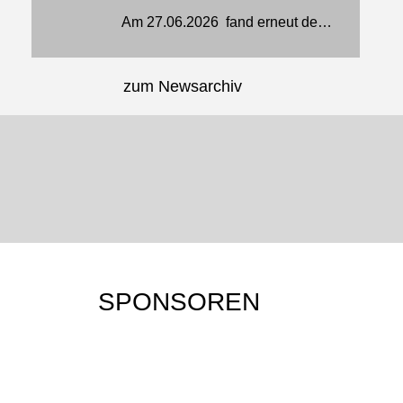
Am 27.06.2026 fand erneut der jährliche Selbstverteidigungslehrgang der Jiu‑Jitsu‑Sparte des TSV Glinde statt. Mehr als 20 Sportlerinnen und Sportler aus Schleswig‑Holstein, Hamburg und Niedersachsen trafen sich am...
zum Newsarchiv
JU-JUTSU-SHOP
JU-JUTSU-JOURNAL
Mehr erfahren…
Mehr erfahren…
SPONSOREN