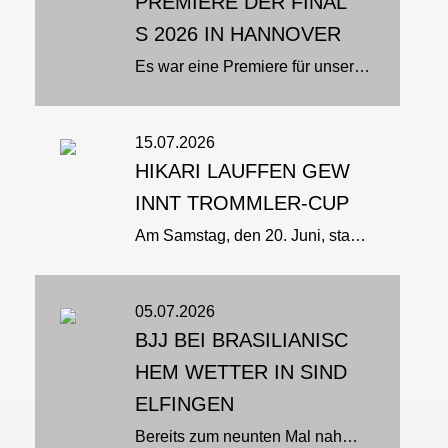
PREMIERE DER FINAL
S 2026 IN HANNOVER
Es war eine Premiere für unseren Sport: Zum ersten Mal stand Ju-Jutsu bei den Finals 2026 in der Swiss Life Hall in Hannover im Rampenlicht. Team Nord setzte sich dabei aus Athletinnen und Athleten aus Schleswig-Holstein, Hamburg...
15.07.2026
HIKARI LAUFFEN GEW
INNT TROMMLER-CUP
Am Samstag, den 20. Juni, starteten die Ju-Jutsuka des Budo-Club Hikari e. V. Lauffen in den Disziplinen BJJ und Fighting beim Philippsburg Trommler-Cup. Das Event ist mit über 300 Teilnehmern aus 26 Vereinen das größte...
05.07.2026
BJJ BEI BRASILIANISC
HEM WETTER IN SIND
ELFINGEN
Bereits zum neunten Mal nahm Peter Schira aus Köln den langen Weg nach Sindelfingen auf sich, um sein umfangreiches Wissen im Brazilian Jiu-Jitsu an zahlreiche interessierte Teilnehmerinnen und Teilnehmer weiterzugeben. Gemeinsam...