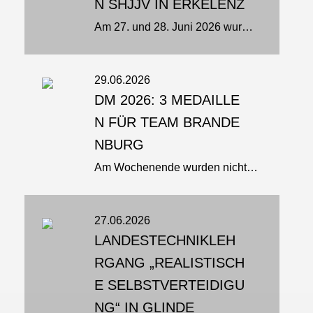
N SHJJV IN ERKELENZ
Am 27. und 28. Juni 2026 wurden in der Karl-Fischer-Sporthalle in Erkelenz die Deutschen Meisterschaften der U21 und Erwachsenen ausgetragen. In den Disziplinen Fighting, Duo, Show, Brazilian Jiu-Jitsu (BJJ) und Para Jiu-Jitsu...
29.06.2026
DM 2026: 3 MEDAILLE
N FÜR TEAM BRANDE
NBURG
Am Wochenende wurden nicht nur Hitzerekorde gebrochen: bei den Deutschen Meisterschaften in Erkelenz ging es auch um Titel und Medaillen. Und unser Team Brandenburg brachte gleich drei Titel nach Hause Neuer Deutscher Meister...
27.06.2026
LANDESTECHNIKLEH
RGANG „REALISTISCH
E SELBSTVERTEIDIGU
NG“ IN GLINDE