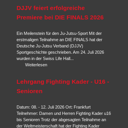
Selbstverteidigungssituation ausgelegt,
Veranstaltungen und unsere Nationalmannschaft.
Jiu-Jitsu
ist traditionelle
mögliche Opfer sexualisierter Gewalt; Kinder und Jugendliche;
DJJV feiert erfolgreiche
Selbstverteidigung,
Brazilian Jiu-Jitsu
ist eine Abwandlung und
Mehr erfahren…
Körperlich unterlegene Personen.
Weiterentwicklung mit Schwerpunkt Bodenkampf und
Hanbo-
Premiere bei DIE FINALS 2026
Mehr erfahren…
Jutsu
die der Techniken des Stockkampfes.
Mehr erfahren…
Ein Meilenstein für den Ju-Jutsu-Sport Mit der
Mehr erfahren…
erstmaligen Teilnahme an DIE FINALS hat der
Deutsche Ju-Jutsu Verband (DJJV)
Sportgeschichte geschrieben. Am 24. Juli 2026
wurden in der Swiss Life Hall...
Weiterlesen
Lehrgang Fighting Kader - U16 -
Senioren
Datum: 08. - 12. Juli 2026 Ort: Frankfurt
Teilnehmer: Damen und Herren Fighting Kader u16
bis Senioren Trotz der abgesagten Teilnahme an
der Weltmeisterschaft hat der Fighting Kader