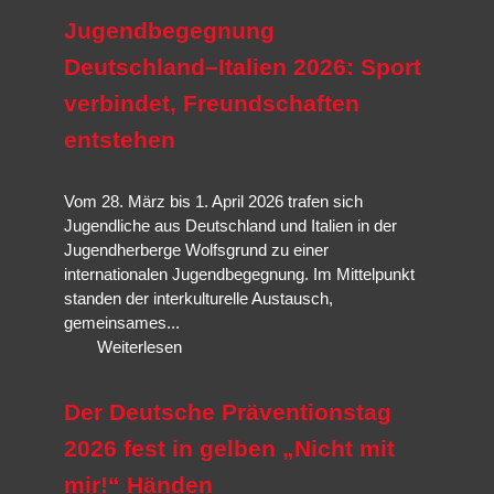
Selbstverteidigungssituation ausgelegt,
Veranstaltungen und unsere Nationalmannschaft.
Jiu-Jitsu
ist traditionelle
mögliche Opfer sexualisierter Gewalt; Kinder und Jugendliche;
Jugendbegegnung
Selbstverteidigung,
Brazilian Jiu-Jitsu
ist eine Abwandlung und
Mehr erfahren…
Körperlich unterlegene Personen.
Weiterentwicklung mit Schwerpunkt Bodenkampf und
Hanbo-
Deutschland–Italien 2026: Sport
Mehr erfahren…
Jutsu
die der Techniken des Stockkampfes.
verbindet, Freundschaften
Mehr erfahren…
entstehen
Mehr erfahren…
Vom 28. März bis 1. April 2026 trafen sich
Jugendliche aus Deutschland und Italien in der
Jugendherberge Wolfsgrund zu einer
internationalen Jugendbegegnung. Im Mittelpunkt
standen der interkulturelle Austausch,
gemeinsames...
Weiterlesen
​​​​​​​Der Deutsche Präventionstag
2026 fest in gelben „Nicht mit
mir!“ Händen