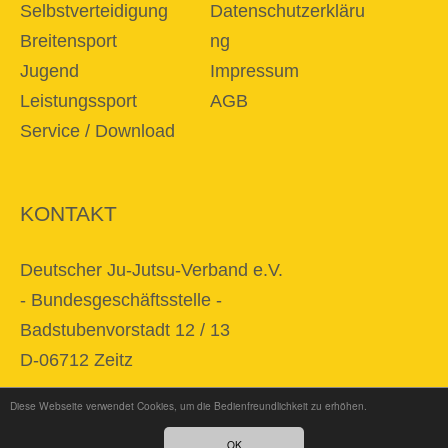
Selbstverteidigung
Datenschutzerkläru
Breitensport
ng
Jugend
Impressum
Leistungssport
AGB
Service / Download
KONTAKT
Deutscher Ju-Jutsu-Verband e.V.
- Bundesgeschäftsstelle -
Badstubenvorstadt 12 / 13
D-06712 Zeitz
Diese Webseite verwendet Cookies, um die Bedienfreundlichkeit zu erhöhen.
E-Mail
info@djjv.de
OK