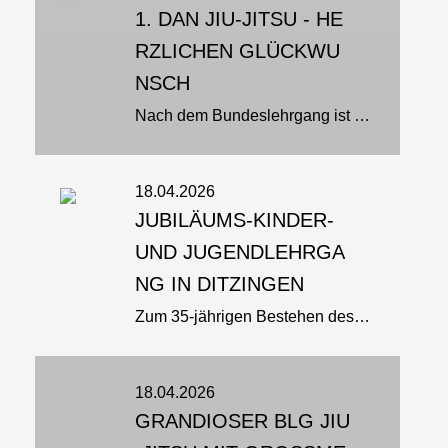
1. DAN JIU-JITSU - HE
RZLICHEN GLÜCKWU
NSCH
Nach dem Bundeslehrgang ist vor der Dan-Prüfung - das war gestern das Motto in Wustermark. Denn nach dem Lehrgang hieß es für Jenny Hoffmann: Auf die Matte und zeigen, was sie kann. Unter den aufmerksamen Augen der Prüfer Thomas...
18.04.2026
JUBILÄUMS-KINDER-
UND JUGENDLEHRGA
NG IN DITZINGEN
Zum 35-jährigen Bestehen des Kodokan Ditzingen e.V. fand am Samstag, 18. April 2026, ein Kinder- und Jugendlehrgang in Ditzingen statt. Als Referenten waren die Lauffener Trainer Ruud Groenendijk und Christian Müller...
18.04.2026
GRANDIOSER BLG JIU