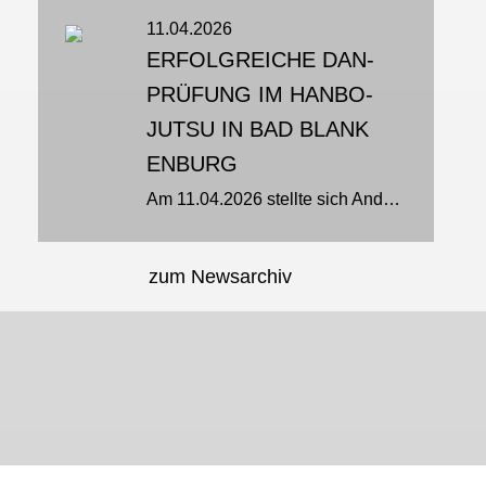
11.04.2026
ERFOLGREICHE DAN-
PRÜFUNG IM HANBO-
JUTSU IN BAD BLANK
ENBURG
Am 11.04.2026 stellte sich Andreas Richard in Bad Blankenburg (Thüringen) einer besonderen Herausforderung: der Bundesprüfung zum 4. Dan im Hanbo-Jutsu. Gemeinsam mit Michael Naber aus Nordrhein-Westfalen absolvierte er...
zum Newsarchiv
JU-JUTSU-SHOP
JU-JUTSU-JOURNAL
Mehr erfahren…
Mehr erfahren…