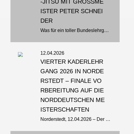
-JITSU MIT GROSSMEI
STER PETER SCHNEID
ER
Was für ein toller Bundeslehrgang! 29 Teilnehmer/innen aus 9 Vereinen gingen heute in Wustermark mit Großmeister Peter Schneider auf die Matte. Und wer Peter kennt, weiß: Bei ihm ist schon das Aufwärmen intensiv - und...
12.04.2026
VIERTER KADERLEHR
GANG 2026 IN NORDE
RSTEDT – FINALE VO
RBEREITUNG AUF DIE
NORDDEUTSCHEN ME
ISTERSCHAFTEN
Norderstedt, 12.04.2026 – Der vierte Kaderlehrgang des Jahres stand ganz im Zeichen der Norddeutschen Meisterschaften, die am kommenden Wochenende in Hamburg stattfinden. Unter der Organisation des Schleswig-Holsteinischen...