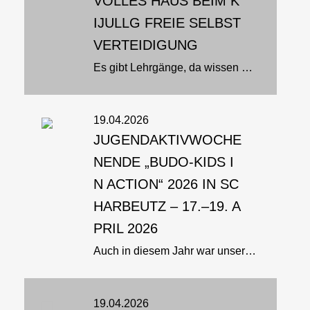
VOLLES HAUS BEIM K
IJULLG FREIE SELBST
VERTEIDIGUNG
Es gibt Lehrgänge, da wissen alle schon nach wenigen Sekunden: Das hier ist ein Kracher und sollte nie zu Ende gehen. So war es heute beim Kinder- und Jugendlandeslehrgang Freie Selbstverteidigung mit Eik Miersch und Tobias...
19.04.2026
JUGENDAKTIVWOCHE
NENDE „BUDO‑KIDS I
N ACTION“ 2026 IN SC
HARBEUTZ – 17.–19. A
PRIL 2026
Auch in diesem Jahr war unser Jugendaktivwochenende „Budo‑Kids in Action“ in Scharbeutz ein voller Erfolg. Unsere Jugendreferentin Bianca Gebhardt und unser Jugendvertreter Lennart Gebhardt stellten ein abwechslungsreiches...
19.04.2026