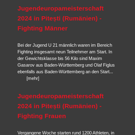
Selbstverteidigungssituation ausgelegt,
Veranstaltungen und unsere Nationalmannschaft.
Jiu-Jitsu
ist traditionelle
mögliche Opfer sexualisierter Gewalt; Kinder und Jugendliche;
Jugendeuropameisterschaft
Selbstverteidigung,
Brazilian Jiu-Jitsu
ist eine Abwandlung und
Mehr erfahren…
Körperlich unterlegene Personen.
Weiterentwicklung mit Schwerpunkt Bodenkampf und
Hanbo-
2024 in Pitești (Rumänien) -
Mehr erfahren…
Jutsu
die der Techniken des Stockkampfes.
Fighting Männer
Mehr erfahren…
Mehr erfahren…
Bei der Jugend U 21 männlich waren im Bereich
Fighting insgesamt neun Teilnehmer am Start. In
der Gewichtsklasse bis 56 Kilo sind Maxim
Gasarov aus Baden-Württemberg und Olaf Figlus
ebenfalls aus Baden-Württemberg an den Start...
[mehr]
Jugendeuropameisterschaft
2024 in Pitești (Rumänien) -
Fighting Frauen
Vergangene Woche starten rund 1200 Athleten, in