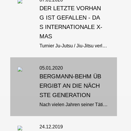
DER LETZTE VORHAN
G IST GEFALLEN - DA
S INTERNATIONALE X-
MAS
Turnier Ju-Jutsu / Jiu-Jitsu verlässt die Wettkampf-Bühne
05.01.2020
BERGMANN-BEHM ÜB
ERGIBT AN DIE NÄCH
STE GENERATION
Nach vielen Jahren seiner Tätigkeit für den HJJV übergibt Claus D. Bergmann-Behm sein Amt an seine Nachfolger. Claus-D. dazu: „Ich übergebe an den Nachwuchs und wünsche Sergej, Leonard und Sören ein glückliches Händchen. Für...
24.12.2019