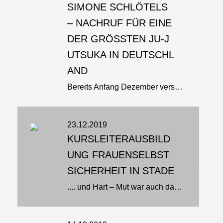
SIMONE SCHLÖTELS
– NACHRUF FÜR EINE
DER GRÖSSTEN JU-JU
TSUKA IN DEUTSCHLA
ND
Bereits Anfang Dezember verstarb nach schwerer Krankheit Simone Schlötels. Nordrhein-Westfalen und Deutschland verlieren damit eine der größten Kampfsportlerinnen der letzten Jahrzehnte. Simone begann mit 13 Jahren mit dem...
23.12.2019
KURSLEITERAUSBILD
UNG FRAUENSELBST
SICHERHEIT IN STADE
.... und Hart – Mut war auch dabei!