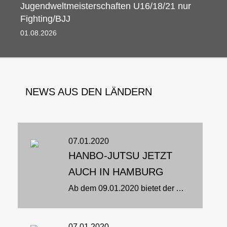
Jugendweltmeisterschaften U16/18/21 nur
Fighting/BJJ
01.08.2026 08:00 - 09.08.2026 08:30
NEWS AUS DEN LÄNDERN
07.01.2020
HANBO-JUTSU JETZT
AUCH IN HAMBURG
Ab dem 09.01.2020 bietet der AMTV jetzt auch Hanbo-Jutsu an: Wo?AMTV- Altrahlstedter Männerturnverein von 1893 e.V.Abt. Hanbo-JutsuBrockdorffstraße 64 22149 Hamburg Wann? Donnerstags von 19:00 – 20:30 Was?Moderne...
07.01.2020