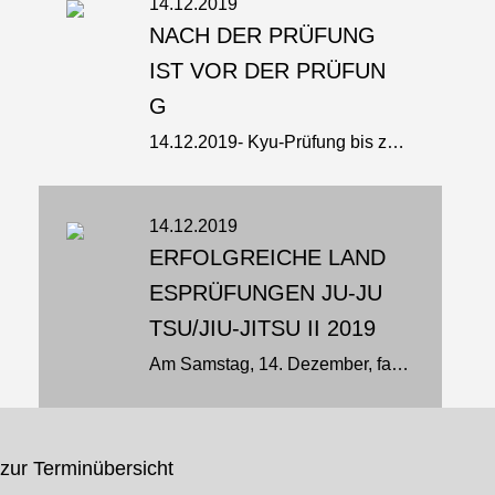
14.12.2019
NACH DER PRÜFUNG
IST VOR DER PRÜFUN
G
14.12.2019- Kyu-Prüfung bis zum 3.Kyu in der SVP. Die Aufregung der Prüflinge war deutlich zu spüren und die Frage „Was erwartet mich jetzt?“ stand fast jedem ins Gesicht geschrieben. 2 Prüfer stellten sich zur Verfügung: Marion...
14.12.2019
ERFOLGREICHE LAND
ESPRÜFUNGEN JU-JU
TSU/JIU-JITSU II 2019
Am Samstag, 14. Dezember, fand in Todenbüttel wieder die Landesprüfung im zweiten Halbjahr statt. Der Prüfungstag begann mit den Kata zum 1. Dan im Jiu-Jitsu sowie einer Freien Darstellung für den 4. Dan Ju-Jutsu. Anschließend...
zur Terminübersicht