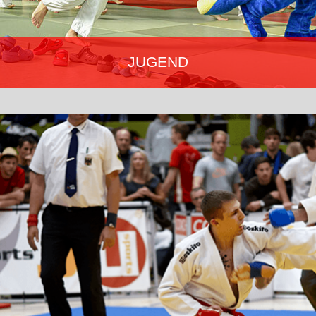
JUGEND
JuJu - das Maskottchen der Jugend im Deutschen Ju-Jutsu
Verband begleitet dich von der ersten Gürtelprüfung bis hin zum
engagierten Vereinstrainer/-in! Aus- & Fortbildungen, Lehrgänge,
Großevents & sportliche Jugendbildungsmaßnahmen erwarten
dich!
Mehr erfahren…