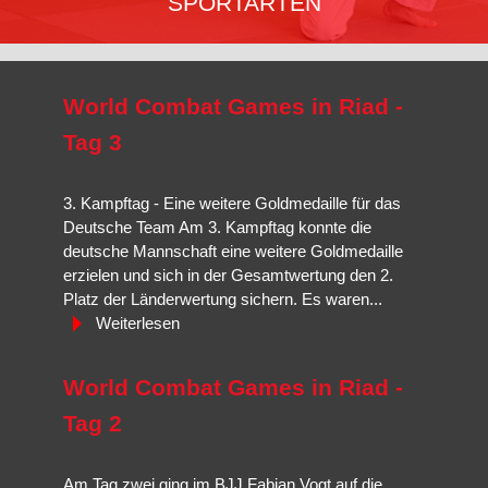
SPORTARTEN
Ju-Jutsu
ist für die praktische Anwendung in der
Selbstverteidigungssituation ausgelegt,
Jiu-Jitsu
ist traditionelle
World Combat Games in Riad -
Selbstverteidigung,
Brazilian Jiu-Jitsu
ist eine Abwandlung und
Weiterentwicklung mit Schwerpunkt Bodenkampf und
Hanbo-
Tag 3
Jutsu
die der Techniken des Stockkampfes.
3. Kampftag - Eine weitere Goldmedaille für das
Mehr erfahren…
Deutsche Team Am 3. Kampftag konnte die
deutsche Mannschaft eine weitere Goldmedaille
erzielen und sich in der Gesamtwertung den 2.
Platz der Länderwertung sichern. Es waren...
Weiterlesen
World Combat Games in Riad -
Tag 2
Am Tag zwei ging im BJJ Fabian Vogt auf die