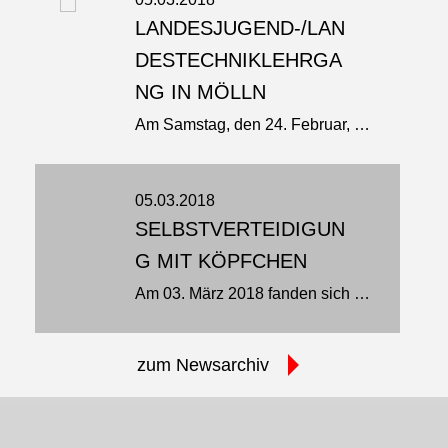
LANDESJUGEND-/LAN
DESTECHNIKLEHRGA
NG IN MÖLLN
Am Samstag, den 24. Februar, fand in Mölln ein Landesjugend- und Landestechniklehrgang statt. Referent für den Jugendlehrgang war Torsten Krause, 3. Dan Ju-Jutsu, 1. Dan Jiu-Jitsu…
05.03.2018
SELBSTVERTEIDIGUN
G MIT KÖPFCHEN
Am 03. März 2018 fanden sich knapp 20 Sportler und Sportlerin aus den unterschiedlichsten Kampfsportverbänden […] und SV-Kursen zu einem Landeslehrgang "Gefahrensituationen erkennen und vermeiden…
zum Newsarchiv
JU-JUTSU-SHOP
JU-JUTSU-JOURNAL