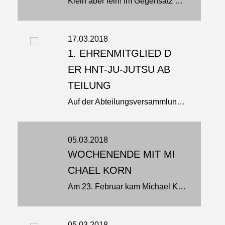
Klein aber fein! Im Gegensatz zur letzten Verbandsprüfung mit 3 vollen Prüfungskommissionen war diese Verbandsprüfung mit ihren 5 Teilnehmern sehr überschaubar…
17.03.2018
1. EHRENMITGLIED D
ER HNT-JU-JUTSU AB
TEILUNG
Auf der Abteilungsversammlung der Ju-Jutsu Abteilung am 14.3.2018 wurde ein verdienter Sportler mit der erstmalig ausgesprochenen Ehrenmitgliedschaft in der Ju-Jutsu Abteilung geehrt…
05.03.2018
WOCHENENDE MIT MI
CHAEL KORN
Am 23. Februar kam Michael Korn zusammen mit Marcel Höninger zur Jugendtrainerfortbildung nach Hamburg…
05.03.2018