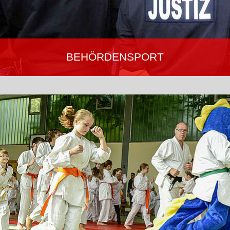
BEHÖRDENSPORT
Ju-Jutsu trainiert die körperlichen und kognitiven Fähigkeiten,
Ausdauer, Schnelligkeit und Körperbeherrschung. Für das
dienstliche Einsatztraining werden Selbstbewusstsein, die eigene
Leistungsfähigkeit und zugleich das Bewusstsein für den eigenen
Körper und die Gesundheit gestärkt.
Mehr erfahren…