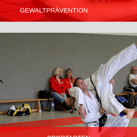
GEWALTPRÄVENTION
Es gibt kein Patentrezept gegen Gewalt, die individuelle Situation
muss berücksichtigt werden. Ju-Jutsu bietet Grundlagen für
Jedermann; Polizei, Behörden; Sicherheitskräfte; Frauen,
mögliche Opfer sexualisierter Gewalt; Kinder und Jugendliche;
Körperlich unterlegene Personen.
Mehr erfahren…