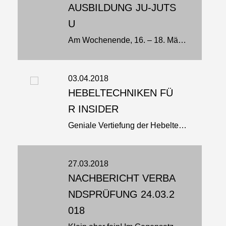
AUSBILDUNG JU-JUTS
U
Am Wochenende, 16. – 18. März, nahmen Lara und Anja, der Möllner Breitensportabteilung an einer weiteren Einheit der Jugendleiterausbildung in der Sportschule von Bad Blankenburg teil…
03.04.2018
HEBELTECHNIKEN FÜ
R INSIDER
Geniale Vertiefung der Hebeltechnik-Inhalte der Trainer-B JJ Gesundheitsförderung und Prävention von Philipp Wolf…
27.03.2018
NACHBERICHT VERBA
NDSPRÜFUNG 24.03.2
018