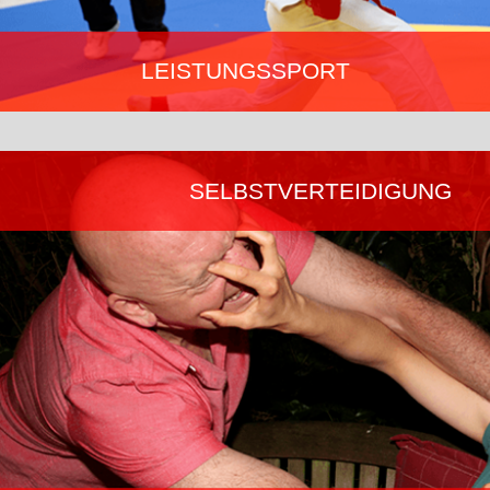
LEISTUNGSSPORT
Unsere deutschen spitzen Athleten kämpfen erfolgreich auf
nationaler und internationaler Ebene. Sie vertreten uns bei
Europa- und Weltmeisterschaften sowie den World- und Combat
SELBSTVERTEIDIGUNG
Games. Hier findet ihr Wissenswertes rund um unsere
Veranstaltungen und unsere Nationalmannschaft.
Mehr erfahren…