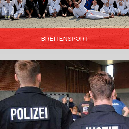
BREITENSPORT
„Der Breitensport ist die Vielfalt!“
Training für körperliche Fitness, Steigerung, Verbesserung des
Selbstwertgefühls sowie der eigenen Sicherheit. Angebote zur
Gewaltprävention, Selbstbehauptung und Selbstverteidigung in
über 1.000 Vereinen Deutschlands für jedes Alter von 6 bis 66+.
Mehr erfahren…