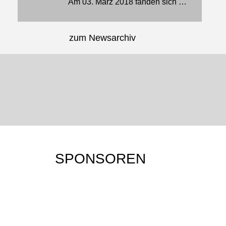
Am 03. März 2018 fanden sich knapp 20 Sportler und Sportlerin aus den unterschiedlichsten Kampfsportverbänden […] und SV-Kursen zu einem Landeslehrgang "Gefahrensituationen erkennen und vermeiden…
zum Newsarchiv
JU-JUTSU-SHOP
JU-JUTSU-JOURNAL
Mehr erfahren…
Mehr erfahren…
SPONSOREN