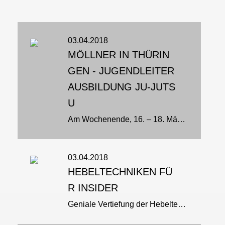
03.04.2018
MÖLLNER IN THÜRIN
GEN - JUGENDLEITER
AUSBILDUNG JU-JUTS
U
Am Wochenende, 16. – 18. März, nahmen Lara und Anja, der Möllner Breitensportabteilung an einer weiteren Einheit der Jugendleiterausbildung in der Sportschule von Bad Blankenburg teil…
03.04.2018
HEBELTECHNIKEN FÜ
R INSIDER
Geniale Vertiefung der Hebeltechnik-Inhalte der Trainer-B JJ Gesundheitsförderung und Prävention von Philipp Wolf…