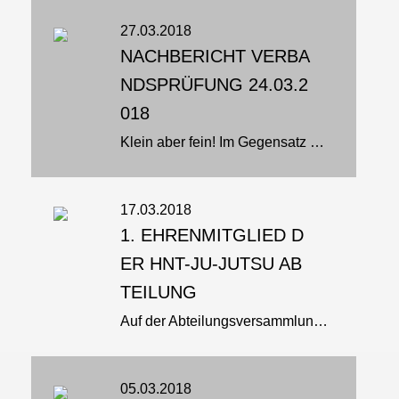
27.03.2018
NACHBERICHT VERBA
NDSPRÜFUNG 24.03.2
018
Klein aber fein! Im Gegensatz zur letzten Verbandsprüfung mit 3 vollen Prüfungskommissionen war diese Verbandsprüfung mit ihren 5 Teilnehmern sehr überschaubar…
17.03.2018
1. EHRENMITGLIED D
ER HNT-JU-JUTSU AB
TEILUNG
Auf der Abteilungsversammlung der Ju-Jutsu Abteilung am 14.3.2018 wurde ein verdienter Sportler mit der erstmalig ausgesprochenen Ehrenmitgliedschaft in der Ju-Jutsu Abteilung geehrt…
05.03.2018