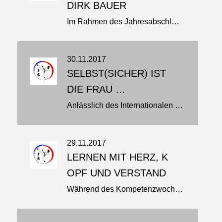
DIRK BAUER
Im Rahmen des Jahresabschlusslehrgangs am 03.12.17 in Malente wurde Dirk Bauer der 5. Dan Ju-Jutsu verliehen…
30.11.2017
SELBST(SICHER) IST
DIE FRAU …
Anlässlich des Internationalen Tages gegen Gewalt an Frauen am 25. November haben der Deutsche Ju-Jutsu-Verband, SheFighter und der Deutsche Turner-Bund zu einem Aktionstag eingeladen…
29.11.2017
LERNEN MIT HERZ, K
OPF UND VERSTAND
Während des Kompetenzwochenendes in Hachen fand Anfang November auch das Jugendleitermodul Erlebnispädagogik statt…