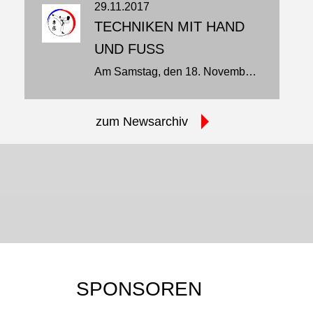
29.11.2017
TECHNIKEN MIT HAND
UND FUSS
Am Samstag, den 18. November, hat KSG Arashi e.V. Itzehoe zum Landestechniklehrgang mit Referent Peter Schillinsky, 2. Dan Jiu-Jitsu, 5. Dan Ju-Jutsu, eingeladen…
zum Newsarchiv
JU-JUTSU-SHOP
JU-JUTSU-JOURNAL
Mehr erfahren…
Mehr erfahren…
SPONSOREN