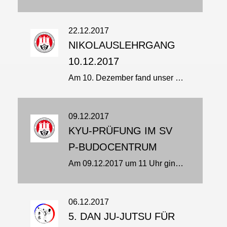
22.12.2017
NIKOLAUSLEHRGANG
10.12.2017
Am 10. Dezember fand unser Nikolauslehrgang beim SVP statt. Herzlichen Dank an Rolf Brauße uns sein Team, die wartenden Eltern mit Getränke & Sitzbänken versorgten…
09.12.2017
KYU-PRÜFUNG IM SV
P-BUDOCENTRUM
Am 09.12.2017 um 11 Uhr ging es los. Nein, eigentlich schon viel früher... Am Freitag sausten auf einer in blau gehaltenen Social-Media-Plattform Nachrichten schon hin und her, in dem Gruppen-Chat eines Messenger-Dienstes glühten...
06.12.2017
5. DAN JU-JUTSU FÜR