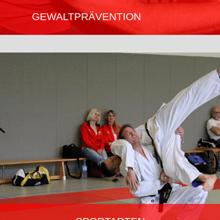
GEWALTPRÄVENTION
Es gibt kein Patentrezept gegen Gewalt, die individuelle Situation
muss berücksichtigt werden. Ju-Jutsu bietet Grundlagen für
Jedermann; Polizei, Behörden; Sicherheitskräfte; Frauen,
mögliche Opfer sexualisierter Gewalt; Kinder und Jugendliche;
Körperlich unterlegene Personen.
Mehr erfahren…