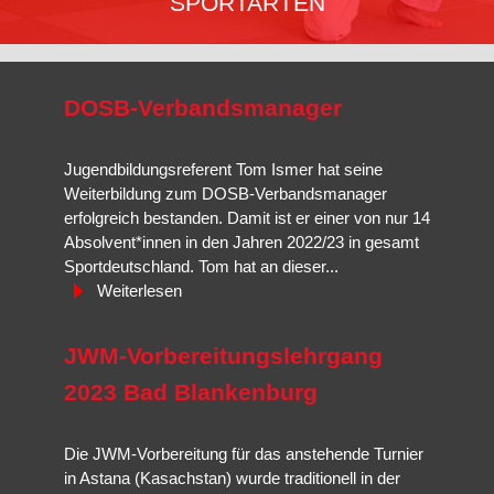
SPORTARTEN
Ju-Jutsu
ist für die praktische Anwendung in der
Selbstverteidigungssituation ausgelegt,
Jiu-Jitsu
ist traditionelle
DOSB-Verbandsmanager
Selbstverteidigung,
Brazilian Jiu-Jitsu
ist eine Abwandlung und
Weiterentwicklung mit Schwerpunkt Bodenkampf und
Hanbo-
Jutsu
die der Techniken des Stockkampfes.
Jugendbildungsreferent Tom Ismer hat seine
Weiterbildung zum DOSB-Verbandsmanager
Mehr erfahren…
erfolgreich bestanden. Damit ist er einer von nur 14
Absolvent*innen in den Jahren 2022/23 in gesamt
Sportdeutschland. Tom hat an dieser...
Weiterlesen
JWM-Vorbereitungslehrgang
2023 Bad Blankenburg
Die JWM-Vorbereitung für das anstehende Turnier
in Astana (Kasachstan) wurde traditionell in der