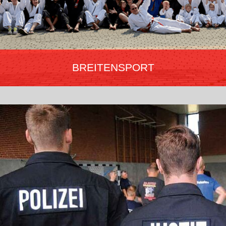
BREITENSPORT
„Der Breitensport ist die Vielfalt!“
Training für körperliche Fitness, Steigerung, Verbesserung des
Selbstwertgefühls sowie der eigenen Sicherheit. Angebote zur
Gewaltprävention, Selbstbehauptung und Selbstverteidigung in
über 1.000 Vereinen Deutschlands für jedes Alter von 6 bis 66+.
Mehr erfahren…