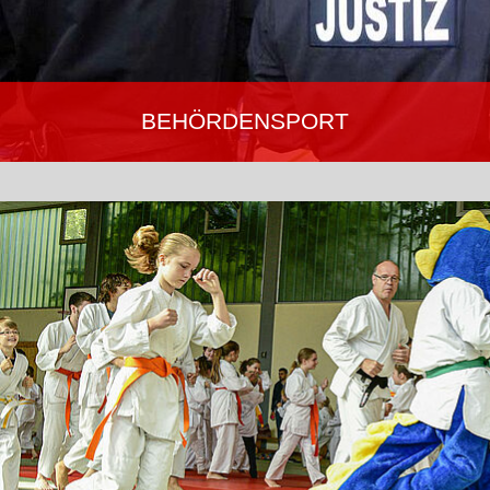
BEHÖRDENSPORT
Ju-Jutsu trainiert die körperlichen und kognitiven Fähigkeiten,
Ausdauer, Schnelligkeit und Körperbeherrschung. Für das
dienstliche Einsatztraining werden Selbstbewusstsein, die eigene
Leistungsfähigkeit und zugleich das Bewusstsein für den eigenen
Körper und die Gesundheit gestärkt.
Mehr erfahren…