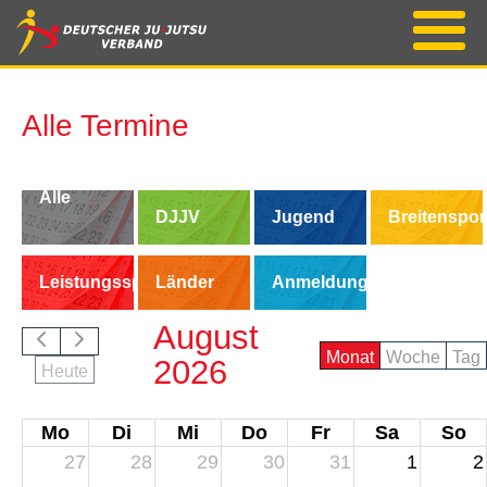
Alle Termine
Alle
DJJV
Jugend
Breitenspor
Termine
Leistungssport
Länder
Anmeldung/Buchung
August
Monat
Woche
Tag
2026
Heute
Mo
Di
Mi
Do
Fr
Sa
So
27
28
29
30
31
1
2