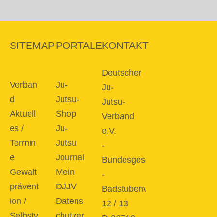
SITEMAP
PORTALE
KONTAKT
Deutscher
Verban
Ju-
Ju-
d
Jutsu-
Jutsu-
Aktuell
Shop
Verband
es /
Ju-
e.V.
Termin
Jutsu
-
e
Journal
Bundesgeschäftsstelle
Gewalt
Mein
-
prävent
DJJV
Badstubenvorstadt
ion /
Datens
12 / 13
Selbstv
chutzer