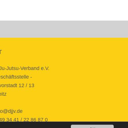
T
Ju-Jutsu-Verband e.V.
chäftsstelle -
orstadt 12 / 13
itz
fo@djjv.de
34 41 / 22 86 87 0