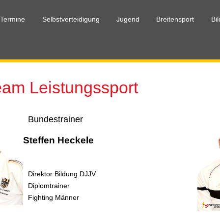
 Termine
Selbstverteidigung
Jugend
Breitensport
Bi
eam Leistungssport
Bundestrainer
Steffen Heckele
Direktor Bildung DJJV
Diplomtrainer
Fighting Männer