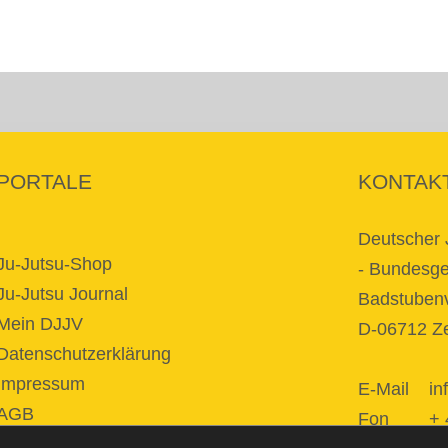
PORTALE
KONTAK
Deutscher 
Ju-Jutsu-Shop
- Bundesges
Ju-Jutsu Journal
Badstubenv
Mein DJJV
D-06712 Ze
Datenschutzerklärung
Impressum
E-Mail
in
AGB
Fon + 49 