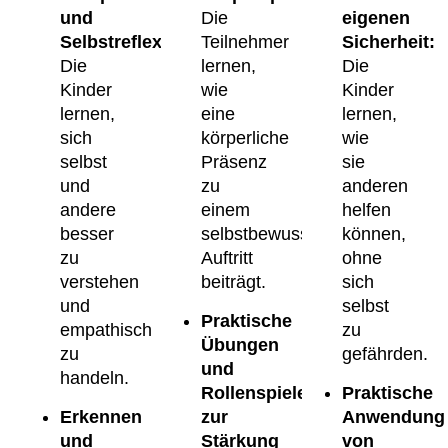
und
Die
eigenen
Selbstreflexion:
Teilnehmer
Sicherheit:
Die
lernen,
Die
Kinder
wie
Kinder
lernen,
eine
lernen,
sich
körperliche
wie
selbst
Präsenz
sie
und
zu
anderen
andere
einem
helfen
besser
selbstbewussten
können,
zu
Auftritt
ohne
verstehen
beiträgt.
sich
und
selbst
Praktische
empathisch
zu
Übungen
zu
gefährden.
und
handeln.
Rollenspiele
Praktische
Erkennen
zur
Anwendung
und
Stärkung
von