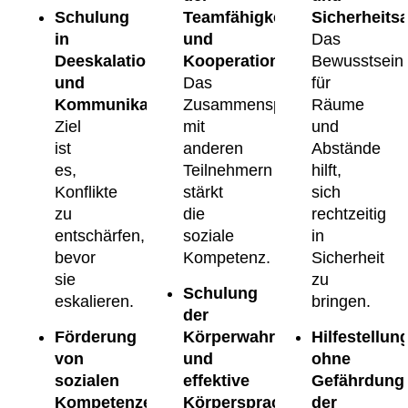
Schulung
Teamfähigkeit
Sicherheits
in
und
Das
Deeskalationstechniken
Kooperation:
Bewusstsein
und
Das
für
Kommunikationsfähigkeiten:
Zusammenspiel
Räume
Ziel
mit
und
ist
anderen
Abstände
es,
Teilnehmern
hilft,
Konflikte
stärkt
sich
zu
die
rechtzeitig
entschärfen,
soziale
in
bevor
Kompetenz.
Sicherheit
sie
zu
Schulung
eskalieren.
bringen.
der
Förderung
Körperwahrnehmung
Hilfestellun
von
und
ohne
sozialen
effektive
Gefährdung
Kompetenzen
Körpersprache:
der