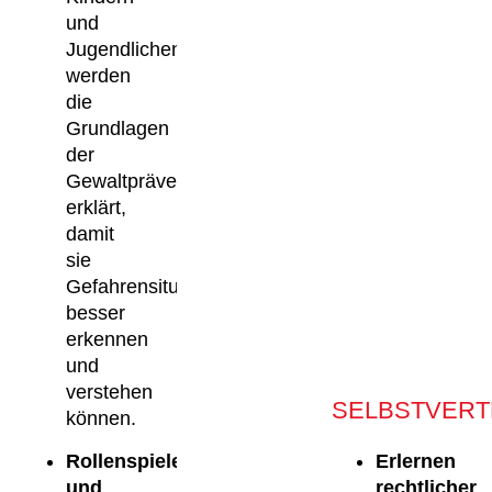
und
Jugendlichen
werden
die
Grundlagen
der
Gewaltprävention
erklärt,
damit
sie
Gefahrensituationen
besser
erkennen
und
verstehen
SELBSTVERT
können.
Rollenspiele
Erlernen
und
rechtlicher