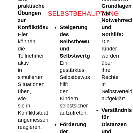
praktische
Grundlagen
SELBSTBEHAUPTUNG
Übungen
wie
zur
Notwehrrec
Konfliktlösung:
Steigerung
und
Hier
des
Nothilfe:
können
Selbstbewusstseins
Die
die
und
Kinder
Teilnehmer
Selbstwertgefühls:
werden
aktiv
Ein
über
in
gestärktes
ihre
simulierten
Selbstbewusstsein
Rechte
Situationen
hilft
in
üben,
den
Selbstvertei
wie
Kindern,
aufgeklärt.
sie in
selbstsicher
Verständnis
Konfliktsituationen
aufzutreten.
für
angemessen
Förderung
Distanzen
reagieren.
der
und