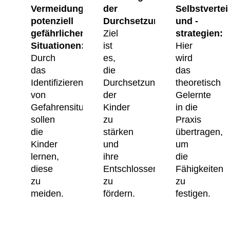
Vermeidung
der
Selbstverte
potenziell
Durchsetzungsfähigkeit:
und -
gefährlicher
Ziel
strategien:
Situationen:
ist
Hier
Durch
es,
wird
das
die
das
Identifizieren
Durchsetzungskraft
theoretisch
von
der
Gelernte
Gefahrensituationen
Kinder
in die
sollen
zu
Praxis
die
stärken
übertragen,
Kinder
und
um
lernen,
ihre
die
diese
Entschlossenheit
Fähigkeiten
zu
zu
zu
meiden.
fördern.
festigen.