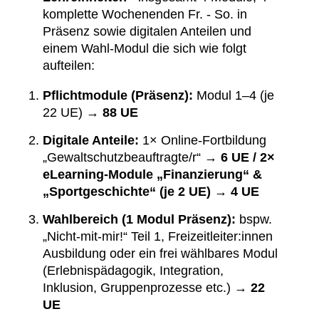
komplette Wochenenden Fr. - So. in
Präsenz sowie digitalen Anteilen und
einem Wahl-Modul die sich wie folgt
aufteilen:
Pflichtmodule (Präsenz):
Modul 1–4 (je
22 UE) →
88 UE
Digitale Anteile:
1× Online-Fortbildung
„Gewaltschutzbeauftragte/r“ →
6 UE / 2×
eLearning-Module „Finanzierung“ &
„Sportgeschichte“ (je 2 UE) →
4 UE
Wahlbereich (1 Modul Präsenz):
bspw.
„Nicht-mit-mir!“ Teil 1, Freizeitleiter:innen
Ausbildung oder ein frei wählbares Modul
(Erlebnispädagogik, Integration,
Inklusion, Gruppenprozesse etc.) →
22
UE