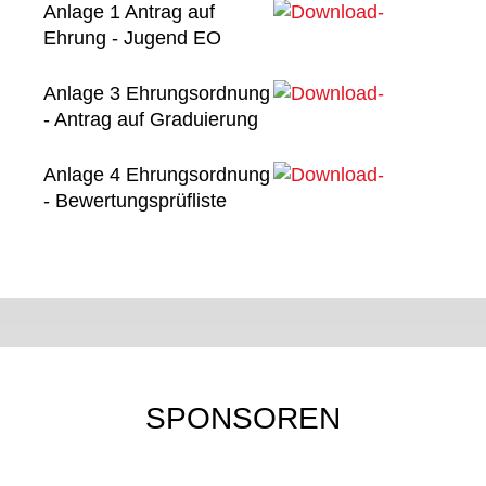
Ehrungsordnung
Download
Anlage 1 Antrag auf
2024 [pdf]
Ehrung - Jugend EO
Download
Anlage 1
Antrag auf
Anlage 3 Ehrungsordnung
Ehrung -
- Antrag auf Graduierung
Jugend EO
Download
Anlage 3
[xlsx]
Ehrungsordnung
Anlage 4 Ehrungsordnung
- Antrag auf
- Bewertungsprüfliste
Graduierung
Download
Anlage 4
[xlsx]
Ehrungsordnung
-
Bewertungsprüfliste
[xlsx]
SPONSOREN