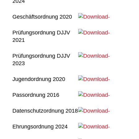
2024
Download
Ordnung
über das
Schlichtungsverfahren
Geschäftsordnung 2020
2024 [pdf]
Geschäftsordnung
Download
Prüfungsordnung DJJV
2020 [pdf]
2021
Prüfungsordnung
Download
DJJV 2021
Prüfungsordnung DJJV
[pdf]
2023
Prüfungsordnung
Download
DJJV 2023
Jugendordnung 2020
[pdf]
Jugendordnung
Download
Passordnung 2016
2020 [pdf]
Passordnung
Download
Datenschutzordnung 2018
2016 [pdf]
Datenschutzordnung
Download
Ehrungsordnung 2024
2018 [pdf]