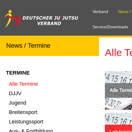
Verband
News /
Service/Downloads
News / Termine
Alle 
TERMINE
Alle Termine
Alle Term
DJJV
Jugend
Breitensport
Leistungssport
Aus- & Fortbildung
Leistungs