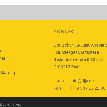
KONTAKT
Deutscher Ju-Jutsu-Verband
p
- Bundesgeschäftsstelle -
nal
Badstubenvorstadt 12 / 13
D-06712 Zeitz
rklärung
E-Mail
info@djjv.de
Fon + 49 34 41 / 22 86 
it zu erhöhen.