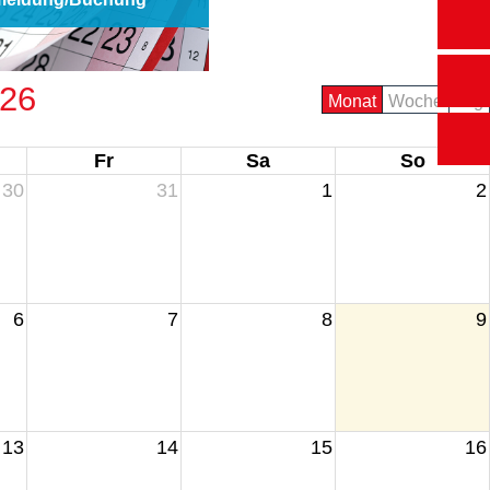
026
Monat
Woche
Tag
Fr
Sa
So
30
31
1
2
6
7
8
9
13
14
15
16