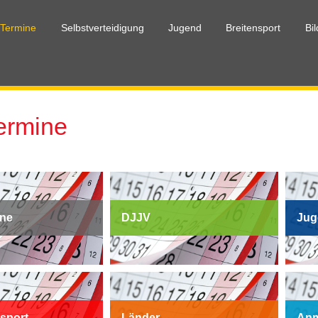
 Termine
Selbstverteidigung
Jugend
Breitensport
Bi
Termine
ine
DJJV
Jug
sport
Länder
Anm