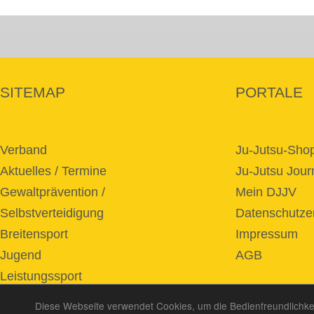
SITEMAP
PORTALE
Verband
Ju-Jutsu-Sho
Aktuelles / Termine
Ju-Jutsu Jour
Gewaltprävention /
Mein DJJV
Selbstverteidigung
Datenschutze
Breitensport
Impressum
Jugend
AGB
Leistungssport
Service / Download
Diese Webseite verwendet Cookies, um die Bedienfreundlichke