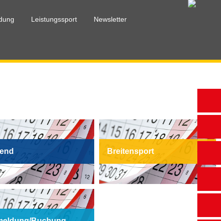
ldung
Leistungssport
Newsletter
end
Breitensport
eldung/Buchung