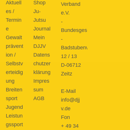
Aktuell
Shop
Verband
es /
Ju-
e.V.
Termin
Jutsu
-
e
Journal
Bundesgeschäftsstelle
Gewalt
Mein
-
prävent
DJJV
Badstubenvorstadt
ion /
Datens
12 / 13
Selbstv
chutzer
D-06712
erteidig
klärung
Zeitz
ung
Impres
Breiten
sum
E-Mail
sport
AGB
info@djj
Jugend
v.de
Leistun
Fon
gssport
+ 49 34