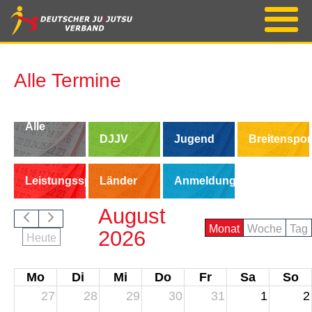
Alle Termine
Alle
DJJV
Jugend
Breitenspor
Termine
Leistungssport
Länder
Anmeldung/Buchung
August
Monat
Woche
Tag
2026
Heute
Mo
Di
Mi
Do
Fr
Sa
So
27
28
29
30
31
1
2