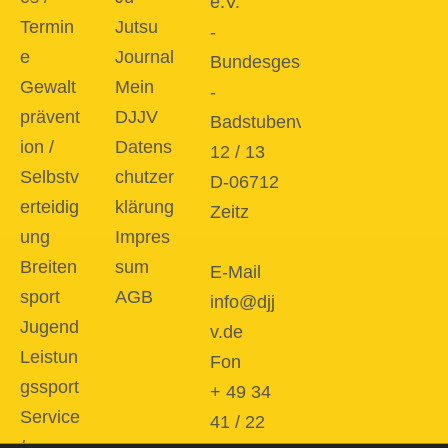
e.V.
Termin
Jutsu
-
e
Journal
Bundesgeschäftsstelle
Gewalt
Mein
-
prävent
DJJV
Badstubenvorstadt
ion /
Datens
12 / 13
Selbstv
chutzer
D-06712
erteidig
klärung
Zeitz
ung
Impres
Breiten
sum
E-Mail
sport
AGB
info@djj
Jugend
v.de
Leistun
Fon
gssport
+ 49 34
Service
41 / 22
/