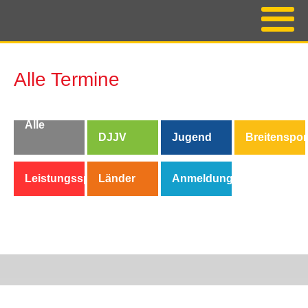
Alle Termine
Alle
DJJV
Jugend
Breitenspor
Termine
Leistungssport
Länder
Anmeldung/Buchung