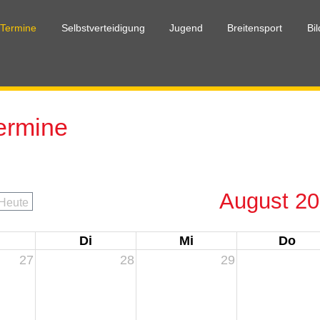
 Termine
Selbstverteidigung
Jugend
Breitensport
Bi
Termine
ine
DJJV
Jug
sport
Länder
Anm
August 2
Heute
Di
Mi
Do
27
28
29