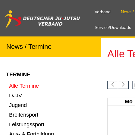
Verband
News /
Service/Downloads
News / Termine
Alle 
Alle Term
TERMINE
Leistungs
Alle Termine
DJJV
Mo
Jugend
Breitensport
Leistungssport
Aus- & Fortbildung