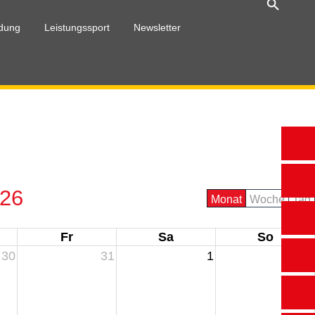
ldung
Leistungssport
Newsletter
end
Breitensport
eldung/Buchung
026
Monat
Woche
Tag
Fr
Sa
So
30
31
1
2