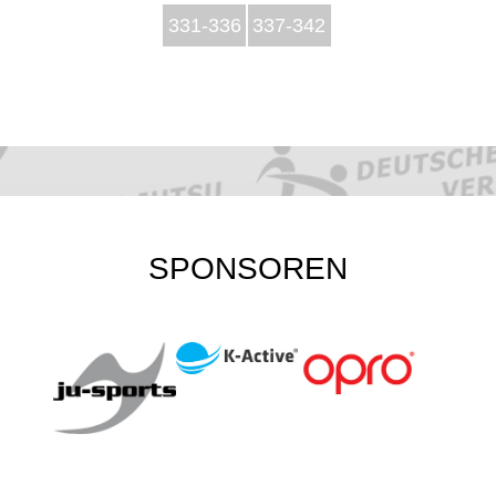
331-336
337-342
SPONSOREN