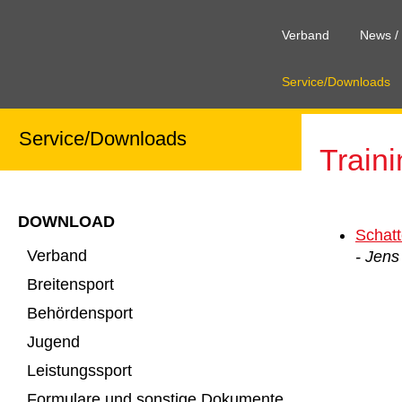
Verband
News /
Service/Downloads
Service/Downloads
Traini
DOWNLOAD
Schat
Verband
- Jens
Breitensport
Behördensport
Jugend
Leistungssport
Formulare und sonstige Dokumente