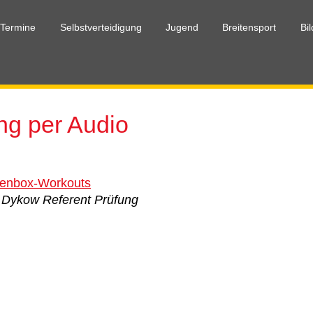
 Termine
Selbstverteidigung
Jugend
Breitensport
Bi
ng per Audio
tenbox-Workouts
 Dykow Referent Prüfung