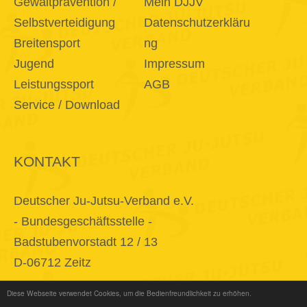
Gewaltprävention /
Mein DJJV
Selbstverteidigung
Datenschutzerkläru
Breitensport
ng
Jugend
Impressum
Leistungssport
AGB
Service / Download
KONTAKT
Deutscher Ju-Jutsu-Verband e.V.
- Bundesgeschäftsstelle -
Badstubenvorstadt 12 / 13
D-06712 Zeitz
Diese Webseite verwendet Cookies, um die Bedienfreundlichkeit zu erhöhen.
E-Mail
info@djjv.de