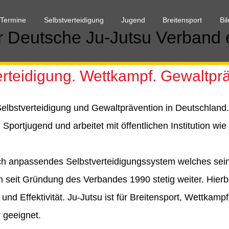
 Termine
Selbstverteidigung
Jugend
Breitensport
Bi
 Deutsche Ju-Jutsu Verband 
erteidigung. Wettkampf. Gewaltprä
Selbstverteidigung und Gewaltprävention in Deutschland.
portjugend und arbeitet mit öffentlichen Institution w
d sich anpassendes Selbstverteidigungssystem welches sein
ich seit Gründung des Verbandes 1990 stetig weiter. Hierb
und Effektivität. Ju-Jutsu ist für Breitensport, Wettkampf
 geeignet.