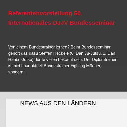
STVERTEIDIGUNG
heitskräfte; Frauen, mögliche
ist traditionelle Selbstverteidi
ich unterlegene Personen.
mit Schwerpunkt Boden
Referentenvorstellung 50.
Internationales DJJV Bundesseminar
Von einem Bundestrainer lernen? Beim Bundesseminar
gehört das dazu Steffen Heckele (6. Dan Ju-Jutsu, 1. Dan
Hanbo-Jutsu) dürfte vielen bekannt sein. Der Diplomtrainer
ist nicht nur aktuell Bundestrainer Fighting Männer,
sondern...
Weiterlesen
NEWS AUS DEN LÄNDERN