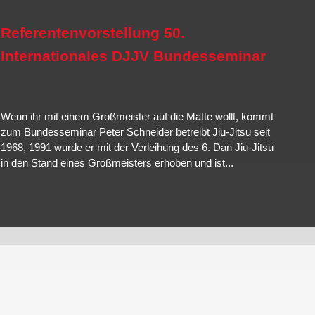
gung,
Brazilian Jiu-Jitsu
ist eine Abwandlung und Weiterentwicklung
kampf und
Hanbo-Jutsu
die der Techniken des Stockkampfes.
Mehr erfahren…
Referentenvorstellung 50.
Mehr erfahren…
Internationales DJJV Bundesseminar
Mehr erfahren…
Wenn ihr mit einem Großmeister auf die Matte wollt, kommt
zum Bundesseminar Peter Schneider betreibt Jiu-Jitsu seit
1968, 1991 wurde er mit der Verleihung des 6. Dan Jiu-Jitsu
in den Stand eines Großmeisters erhoben und ist...
Weiterlesen