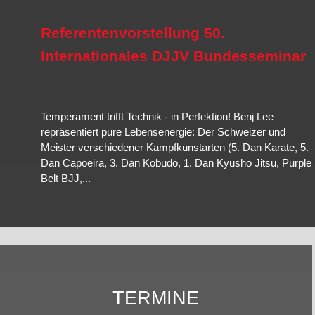
SELB
Jutsu bietet Grundlagen für Jedermann; Polizei, Behörden; Sicher
Opfer sexualisierter Gewalt; Kinder und Jugendliche; Körperl
Referentenvorstellung 50.
Mehr erfahren…
Mehr erfahren…
Internationales DJJV Bundesseminar
Mehr erfahren…
Temperament trifft Technik - in Perfektion! Benj Lee
repräsentiert pure Lebensenergie: Der Schweizer und
Meister verschiedener Kampfkunstarten (5. Dan Karate, 5.
Dan Capoeira, 3. Dan Kobudo, 1. Dan Kyusho Jitsu, Purple
Belt BJJ,...
Weiterlesen
TERMINE