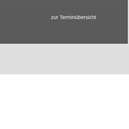
zur Terminübersicht
JU-JUTSU-SHOP
Mehr erfahren…