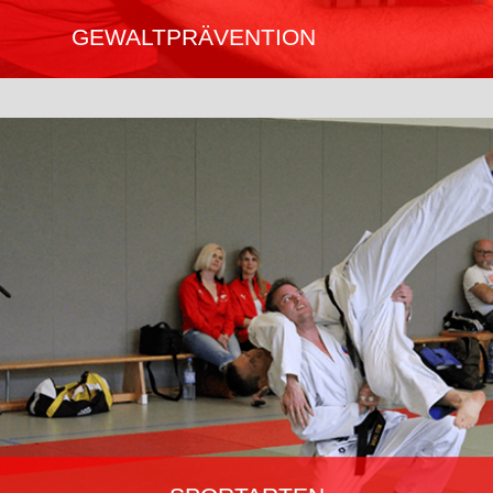
GEWALTPRÄVENTION
Es gibt kein Patentrezept gegen Gewalt, die individuelle Situation
muss berücksichtigt werden. Ju-Jutsu bietet Grundlagen für
Jedermann; Polizei, Behörden; Sicherheitskräfte; Frauen,
mögliche Opfer sexualisierter Gewalt; Kinder und Jugendliche;
Körperlich unterlegene Personen.
Mehr erfahren…