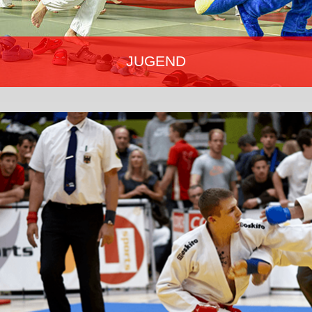
JUGEND
JuJu - das Maskottchen der Jugend im Deutschen Ju-Jutsu
Verband begleitet dich von der ersten Gürtelprüfung bis hin zum
engagierten Vereinstrainer/-in! Aus- & Fortbildungen, Lehrgänge,
Großevents & sportliche Jugendbildungsmaßnahmen erwarten
dich!
Mehr erfahren…