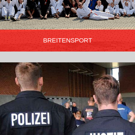
BREITENSPORT
„Der Breitensport ist die Vielfalt!“
Training für körperliche Fitness, Steigerung, Verbesserung des
Selbstwertgefühls sowie der eigenen Sicherheit. Angebote zur
Gewaltprävention, Selbstbehauptung und Selbstverteidigung in
über 1.000 Vereinen Deutschlands für jedes Alter von 6 bis 66+.
Mehr erfahren…