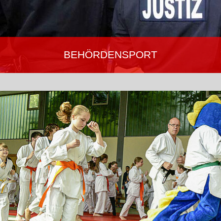
BEHÖRDENSPORT
Ju-Jutsu trainiert die körperlichen und kognitiven Fähigkeiten,
Ausdauer, Schnelligkeit und Körperbeherrschung. Für das
dienstliche Einsatztraining werden Selbstbewusstsein, die eigene
Leistungsfähigkeit und zugleich das Bewusstsein für den eigenen
Körper und die Gesundheit gestärkt.
Mehr erfahren…