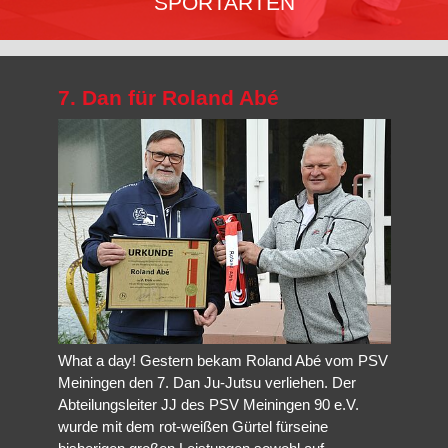
SPORTARTEN
Ju-Jutsu
ist für die praktische Anwendung in der
Selbstverteidigungssituation ausgelegt,
Jiu-Jitsu
ist traditionelle
7. Dan für Roland Abé
Selbstverteidigung,
Brazilian Jiu-Jitsu
ist eine Abwandlung und
Weiterentwicklung mit Schwerpunkt Bodenkampf und
Hanbo-
Jutsu
die der Techniken des Stockkampfes.
Mehr erfahren…
What a day! Gestern bekam Roland Abé vom PSV
Meiningen den 7. Dan Ju-Jutsu verliehen. Der
Abteilungsleiter JJ des PSV Meiningen 90 e.V.
wurde mit dem rot-weißen Gürtel fürseine