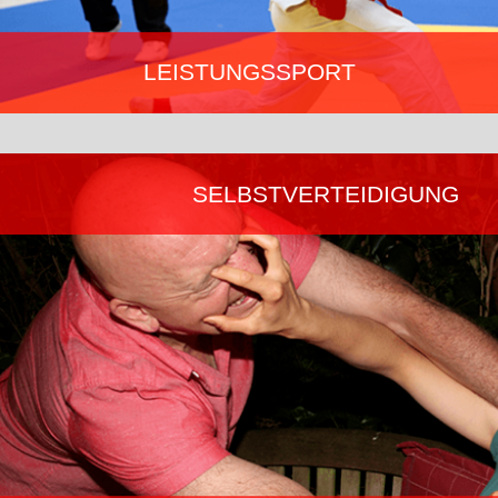
LEISTUNGSSPORT
Unsere deutschen spitzen Athleten kämpfen erfolgreich auf
nationaler und internationaler Ebene. Sie vertreten uns bei
Europa- und Weltmeisterschaften sowie den World- und Combat
SELBSTVERTEIDIGUNG
Games. Hier findet ihr Wissenswertes rund um unsere
Veranstaltungen und unsere Nationalmannschaft.
Mehr erfahren…