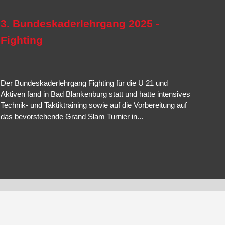
gung,
Brazilian Jiu-Jitsu
ist eine Abwandlung und Weiterentwicklung
kampf und
Hanbo-Jutsu
die der Techniken des Stockkampfes.
Mehr erfahren…
3. Bundeskaderlehrgang 2025 -
Mehr erfahren…
Fighting
Mehr erfahren…
Der Bundeskaderlehrgang Fighting für die U 21 und
Aktiven fand in Bad Blankenburg statt und hatte intensives
Technik- und Taktiktraining sowie auf die Vorbereitung auf
das bevorstehende Grand Slam Turnier in...
Weiterlesen