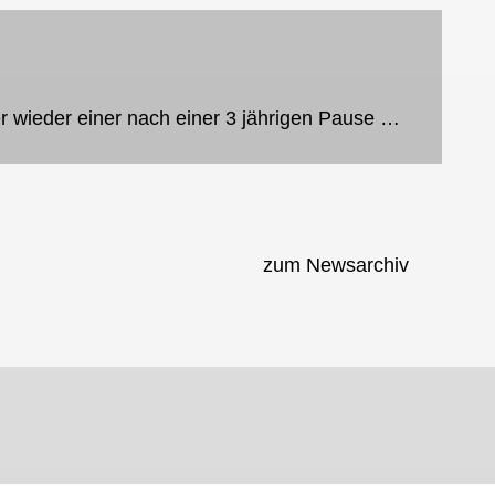
Nikolauslehrgang… endlich konnte er wieder einer nach einer 3 jährigen Pause stattfinden. Wegen einer Erkältungswelle, die leider auch unsere Referentin Jessica Diekmann erwischte, musste der Lehrgang umgeplant...
zum Newsarchiv
JU-JUTSU-JOURNAL