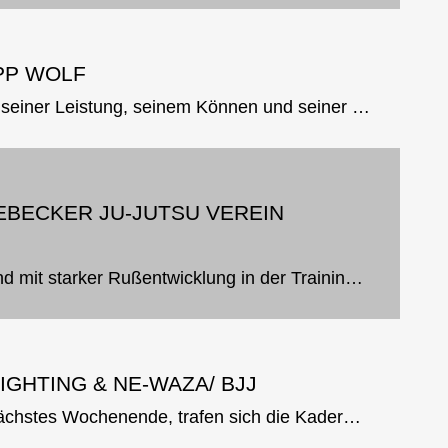
IPP WOLF
In tiefer Dankbarkeit und Würdigung seiner Leistung, seinem Können und seiner Persönlichkeit wurde Philipp am 21.01.2023 im Rahmen des Jahreseröffnungslehrgangs mit 70 Teilnehmenden der 6. Dan Ju-Jutsu verliehen. Philipp Wolf...
BECKER JU-JUTSU VEREIN
Am 28.7.2022 kam es zu einem Brand mit starker Rußentwicklung in der Trainingsstätte des 1. Ju-Jutsu Verein Schönebeck. Seit diesem Tag ist die Trainingsstätte nicht mehr nutzbar. Was den Brand verursacht hat wird untersucht...
GHTING & NE-WAZA/ BJJ
In Vorbereitung auf die GEM-Nord nächstes Wochenende, trafen sich die Kaderathleten Fighting & Ne-Waza/ BJJ am Sonntag, 15.01. in Norderstedt. Ashot Arustamjan, Landestrainer Fighting SHJJV, betreute die Athleten der...