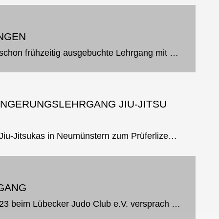
NGEN
Am 28.1. fand im LLZ des HJJV der schon frühzeitig ausgebuchte Lehrgang mit Michael Richter, 8.Dan JJ zum Thema: Anwendungen und Änderungen im neuen Prüfungsprogramm statt. Pratzenarbeit, Anwendungen im Stand, Kombinationem,...
ÄNGERUNGSLEHRGANG JIU-JITSU
Samstag, 28.01. trafen sich über 20 Jiu-Jitsukas in Neumünstern zum Prüferlizenz- und Verlängerungslehrgang, natürlich war der Lehrgang für alle offen. Referent war Peter Schneider, 10. Dan Jiu-Jitsu, Referent Jiu-Jitsu im SHJJV...
GANG
Der erste Landestechniklehrgang 2023 beim Lübecker Judo Club e.V. versprach mit zwei hervorragenden Referenten, Manfred Feuchthofen und Philipp Wolf, sehr spannend zu werden. Daher war es nicht verwunderlich, dass sich schnell 70...