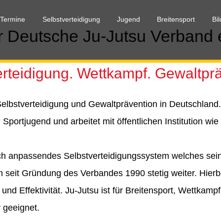
 Termine
Selbstverteidigung
Jugend
Breitensport
Bi
 Deutsche Ju-Jutsu Verband 
erteidigung. Wettkampf. Gewaltprä
Selbstverteidigung und Gewaltprävention in Deutschland.
portjugend und arbeitet mit öffentlichen Institution w
d sich anpassendes Selbstverteidigungssystem welches sein
ich seit Gründung des Verbandes 1990 stetig weiter. Hierb
und Effektivität. Ju-Jutsu ist für Breitensport, Wettkampf
 geeignet.