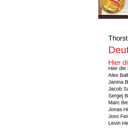
Thorst
Deut
Hier d
Hier die
Alex Bal
Janina B
Jacob Sa
Sergej B
Marc Be
Jonas Hi
Joss Fei
Levin He