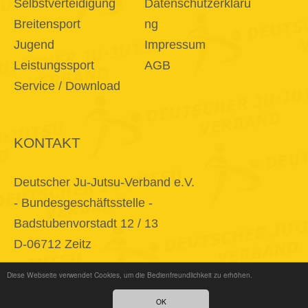
Selbstverteidigung
Datenschutzerkläru
Breitensport
ng
Jugend
Impressum
Leistungssport
AGB
Service / Download
KONTAKT
Deutscher Ju-Jutsu-Verband e.V.
- Bundesgeschäftsstelle -
Badstubenvorstadt 12 / 13
D-06712 Zeitz
Diese Webseite verwendet Cookies, um die Bedienfreundlichkeit zu erhöhen.
E-Mail
info@djjv.de
OK
Fon + 49 34 41 / 22 86 87 0