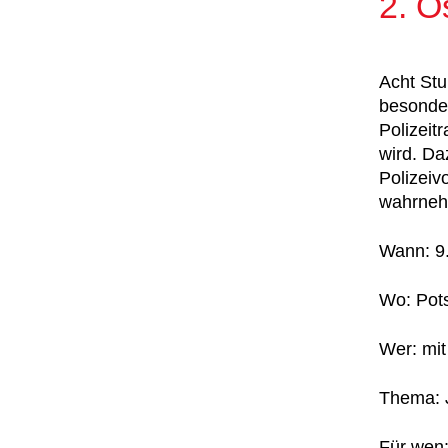
2. O
Acht Stu
besonder
Polizeit
wird. Da
Polizeiv
wahrnehm
Wann: 9.
Wo: Pot
Wer: mi
Thema: J
Für wen: