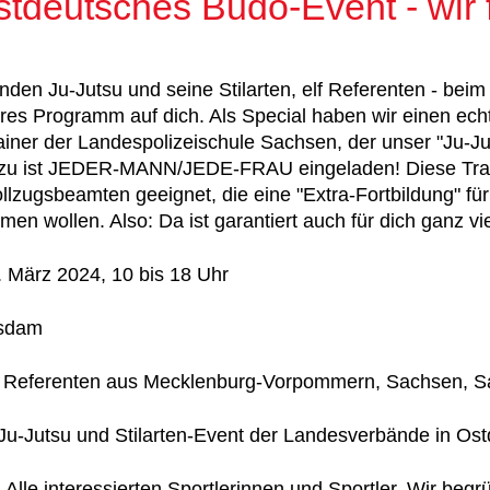
stdeutsches Budo-Event - wir 
nden Ju-Jutsu und seine Stilarten, elf Referenten - bei
es Programm auf dich. Als Special haben wir einen echt
rainer der Landespolizeischule Sachsen, der unser "Ju-J
zu ist JEDER-MANN/JEDE-FRAU eingeladen! Diese Trainin
ollzugsbeamten geeignet, die eine "Extra-Fortbildung" fü
en wollen. Also: Da ist garantiert auch für dich ganz v
 März 2024, 10 bis 18 Uhr
sdam
t Referenten aus Mecklenburg-Vorpommern, Sachsen, S
u-Jutsu und Stilarten-Event der Landesverbände in Os
 Alle interessierten Sportlerinnen und Sportler. Wir be