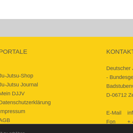
PORTALE
KONTAK
Deutscher 
Ju-Jutsu-Shop
- Bundesges
Ju-Jutsu Journal
Badstubenv
Mein DJJV
D-06712 Ze
Datenschutzerklärung
Impressum
E-Mail
in
AGB
Fon + 49 