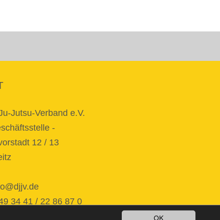
T
Ju-Jutsu-Verband e.V.
chäftsstelle -
orstadt 12 / 13
itz
fo@djjv.de
34 41 / 22 86 87 0
OK