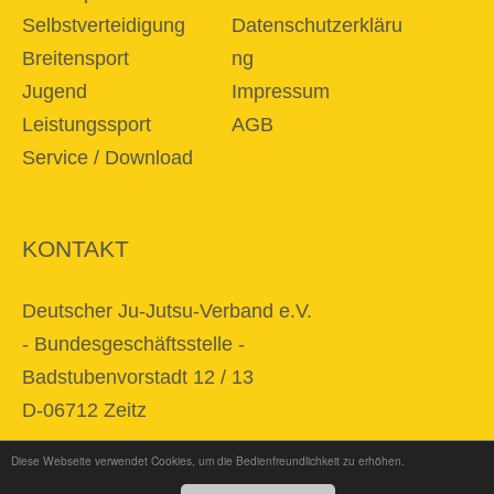
Selbstverteidigung
Datenschutzerkläru
Breitensport
ng
Jugend
Impressum
Leistungssport
AGB
Service / Download
KONTAKT
Deutscher Ju-Jutsu-Verband e.V.
- Bundesgeschäftsstelle -
Badstubenvorstadt 12 / 13
D-06712 Zeitz
Diese Webseite verwendet Cookies, um die Bedienfreundlichkeit zu erhöhen.
E-Mail
info@djjv.de